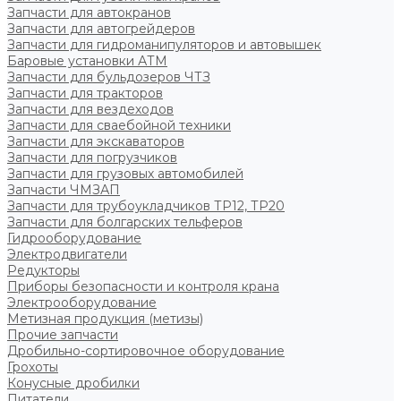
Запчасти для автокранов
Запчасти для автогрейдеров
Запчасти для гидроманипуляторов и автовышек
Баровые установки АТМ
Запчасти для бульдозеров ЧТЗ
Запчасти для тракторов
Запчасти для вездеходов
Запчасти для сваебойной техники
Запчасти для экскаваторов
Запчасти для погрузчиков
Запчасти для грузовых автомобилей
Запчасти ЧМЗАП
Запчасти для трубоукладчиков ТР12, ТР20
Запчасти для болгарских тельферов
Гидрооборудование
Электродвигатели
Редукторы
Приборы безопасности и контроля крана
Электрооборудование
Метизная продукция (метизы)
Прочие запчасти
Дробильно-сортировочное оборудование
Грохоты
Конусные дробилки
Питатели