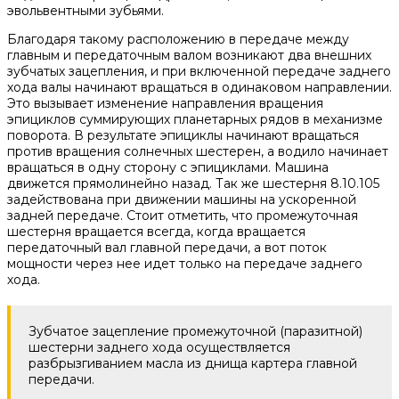
эвольвентными зубьями.
Благодаря такому расположению в передаче между
главным и передаточным валом возникают два внешних
зубчатых зацепления, и при включенной передаче заднего
хода валы начинают вращаться в одинаковом направлении.
Это вызывает изменение направления вращения
эпициклов суммирующих планетарных рядов в механизме
поворота. В результате эпициклы начинают вращаться
против вращения солнечных шестерен, а водило начинает
вращаться в одну сторону с эпициклами. Машина
движется прямолинейно назад. Так же шестерня 8.10.105
задействована при движении машины на ускоренной
задней передаче. Стоит отметить, что промежуточная
шестерня вращается всегда, когда вращается
передаточный вал главной передачи, а вот поток
мощности через нее идет только на передаче заднего
хода.
Зубчатое зацепление промежуточной (паразитной)
шестерни заднего хода осуществляется
разбрызгиванием масла из днища картера главной
передачи.