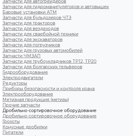
Запчасти для автогрейдеров
Запчасти для гидроманипуляторов и автовышек
Баровые установки АТМ
Запчасти для бульдозеров ЧТЗ
Запчасти для тракторов
Запчасти для вездеходов
Запчасти для сваебойной техники
Запчасти для экскаваторов
Запчасти для погрузчиков
Запчасти для грузовых автомобилей
Запчасти ЧМЗАП
Запчасти для трубоукладчиков ТР12, ТР20
Запчасти для болгарских тельферов
Гидрооборудование
Электродвигатели
Редукторы
Приборы безопасности и контроля крана
Электрооборудование
Метизная продукция (метизы)
Прочие запчасти
Дробильно-сортировочное оборудование
Дробильно-сортировочное оборудование
Грохоты
Конусные дробилки
Питатели