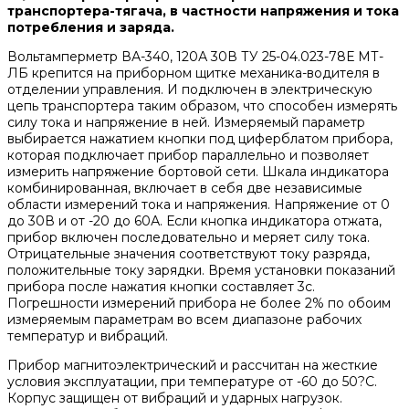
транспортера-тягача, в частности напряжения и тока
потребления и заряда.
Вольтамперметр ВА-340, 120А 30В ТУ 25-04.023-78Е МТ-
ЛБ крепится на приборном щитке механика-водителя в
отделении управления. И подключен в электрическую
цепь транспортера таким образом, что способен измерять
силу тока и напряжение в ней. Измеряемый параметр
выбирается нажатием кнопки под циферблатом прибора,
которая подключает прибор параллельно и позволяет
измерить напряжение бортовой сети. Шкала индикатора
комбинированная, включает в себя две независимые
области измерений тока и напряжения. Напряжение от 0
до 30В и от -20 до 60А. Если кнопка индикатора отжата,
прибор включен последовательно и меряет силу тока.
Отрицательные значения соответствуют току разряда,
положительные току зарядки. Время установки показаний
прибора после нажатия кнопки составляет 3с.
Погрешности измерений прибора не более 2% по обоим
измеряемым параметрам во всем диапазоне рабочих
температур и вибраций.
Прибор магнитоэлектрический и рассчитан на жесткие
условия эксплуатации, при температуре от -60 до 50?С.
Корпус защищен от вибраций и ударных нагрузок.