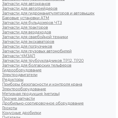
Запчасти для автокранов
Запчасти для автогрейдеров
Запчасти для гидроманипуляторов и автовышек
Баровые установки АТМ
Запчасти для бульдозеров ЧТЗ
Запчасти для тракторов
Запчасти для вездеходов
Запчасти для сваебойной техники
Запчасти для экскаваторов
Запчасти для погрузчиков
Запчасти для грузовых автомобилей
Запчасти ЧМЗАП
Запчасти для трубоукладчиков ТР12, ТР20
Запчасти для болгарских тельферов
Гидрооборудование
Электродвигатели
Редукторы
Приборы безопасности и контроля крана
Электрооборудование
Метизная продукция (метизы)
Прочие запчасти
Дробильно-сортировочное оборудование
Грохоты
Конусные дробилки
Питатели