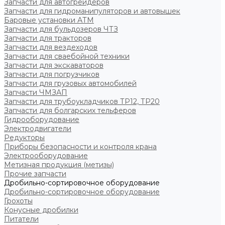
Запчасти для автогрейдеров
Запчасти для гидроманипуляторов и автовышек
Баровые установки АТМ
Запчасти для бульдозеров ЧТЗ
Запчасти для тракторов
Запчасти для вездеходов
Запчасти для сваебойной техники
Запчасти для экскаваторов
Запчасти для погрузчиков
Запчасти для грузовых автомобилей
Запчасти ЧМЗАП
Запчасти для трубоукладчиков ТР12, ТР20
Запчасти для болгарских тельферов
Гидрооборудование
Электродвигатели
Редукторы
Приборы безопасности и контроля крана
Электрооборудование
Метизная продукция (метизы)
Прочие запчасти
Дробильно-сортировочное оборудование
Дробильно-сортировочное оборудование
Грохоты
Конусные дробилки
Питатели