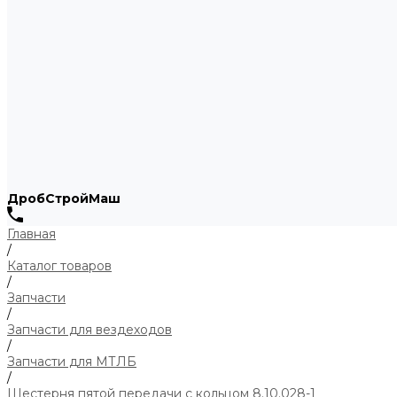
ДробСтройМаш
Главная
/
Каталог товаров
/
Запчасти
/
Запчасти для вездеходов
/
Запчасти для МТЛБ
/
Шестерня пятой передачи с кольцом 8.10.028-1