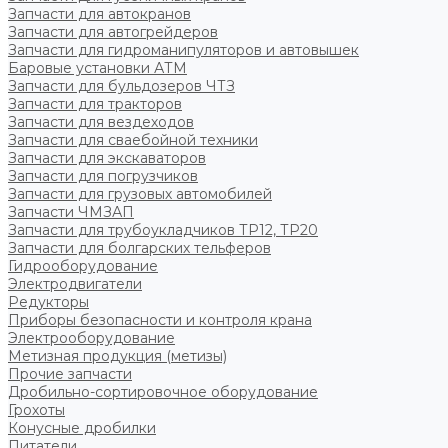
Запчасти для автокранов
Запчасти для автогрейдеров
Запчасти для гидроманипуляторов и автовышек
Баровые установки АТМ
Запчасти для бульдозеров ЧТЗ
Запчасти для тракторов
Запчасти для вездеходов
Запчасти для сваебойной техники
Запчасти для экскаваторов
Запчасти для погрузчиков
Запчасти для грузовых автомобилей
Запчасти ЧМЗАП
Запчасти для трубоукладчиков ТР12, ТР20
Запчасти для болгарских тельферов
Гидрооборудование
Электродвигатели
Редукторы
Приборы безопасности и контроля крана
Электрооборудование
Метизная продукция (метизы)
Прочие запчасти
Дробильно-сортировочное оборудование
Грохоты
Конусные дробилки
Питатели