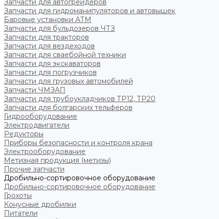
Запчасти для автогрейдеров
Запчасти для гидроманипуляторов и автовышек
Баровые установки АТМ
Запчасти для бульдозеров ЧТЗ
Запчасти для тракторов
Запчасти для вездеходов
Запчасти для сваебойной техники
Запчасти для экскаваторов
Запчасти для погрузчиков
Запчасти для грузовых автомобилей
Запчасти ЧМЗАП
Запчасти для трубоукладчиков ТР12, ТР20
Запчасти для болгарских тельферов
Гидрооборудование
Электродвигатели
Редукторы
Приборы безопасности и контроля крана
Электрооборудование
Метизная продукция (метизы)
Прочие запчасти
Дробильно-сортировочное оборудование
Дробильно-сортировочное оборудование
Грохоты
Конусные дробилки
Питатели