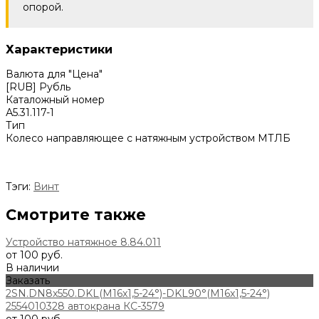
опорой.
Характеристики
Валюта для "Цена"
[RUB] Рубль
Каталожный номер
А5.31.117-1
Тип
Колесо направляющее с натяжным устройством МТЛБ
Тэги:
Винт
Смотрите также
Устройство натяжное 8.84.011
от 100 руб.
В наличии
Заказать
2SN.DN8x550.DKL(M16x1,5-24°)-DKL90°(M16x1,5-24°)
2554010328 автокрана КС-3579