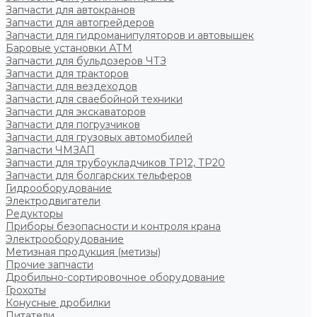
Запчасти для автокранов
Запчасти для автогрейдеров
Запчасти для гидроманипуляторов и автовышек
Баровые установки АТМ
Запчасти для бульдозеров ЧТЗ
Запчасти для тракторов
Запчасти для вездеходов
Запчасти для сваебойной техники
Запчасти для экскаваторов
Запчасти для погрузчиков
Запчасти для грузовых автомобилей
Запчасти ЧМЗАП
Запчасти для трубоукладчиков ТР12, ТР20
Запчасти для болгарских тельферов
Гидрооборудование
Электродвигатели
Редукторы
Приборы безопасности и контроля крана
Электрооборудование
Метизная продукция (метизы)
Прочие запчасти
Дробильно-сортировочное оборудование
Грохоты
Конусные дробилки
Питатели