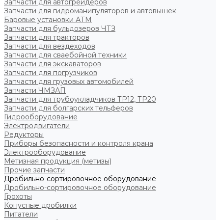
Запчасти для автогрейдеров
Запчасти для гидроманипуляторов и автовышек
Баровые установки АТМ
Запчасти для бульдозеров ЧТЗ
Запчасти для тракторов
Запчасти для вездеходов
Запчасти для сваебойной техники
Запчасти для экскаваторов
Запчасти для погрузчиков
Запчасти для грузовых автомобилей
Запчасти ЧМЗАП
Запчасти для трубоукладчиков ТР12, ТР20
Запчасти для болгарских тельферов
Гидрооборудование
Электродвигатели
Редукторы
Приборы безопасности и контроля крана
Электрооборудование
Метизная продукция (метизы)
Прочие запчасти
Дробильно-сортировочное оборудование
Дробильно-сортировочное оборудование
Грохоты
Конусные дробилки
Питатели