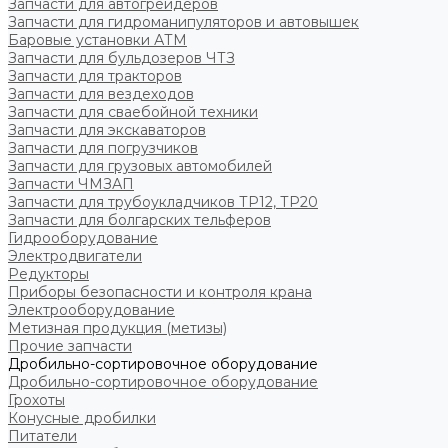
Запчасти для автогрейдеров
Запчасти для гидроманипуляторов и автовышек
Баровые установки АТМ
Запчасти для бульдозеров ЧТЗ
Запчасти для тракторов
Запчасти для вездеходов
Запчасти для сваебойной техники
Запчасти для экскаваторов
Запчасти для погрузчиков
Запчасти для грузовых автомобилей
Запчасти ЧМЗАП
Запчасти для трубоукладчиков ТР12, ТР20
Запчасти для болгарских тельферов
Гидрооборудование
Электродвигатели
Редукторы
Приборы безопасности и контроля крана
Электрооборудование
Метизная продукция (метизы)
Прочие запчасти
Дробильно-сортировочное оборудование
Дробильно-сортировочное оборудование
Грохоты
Конусные дробилки
Питатели