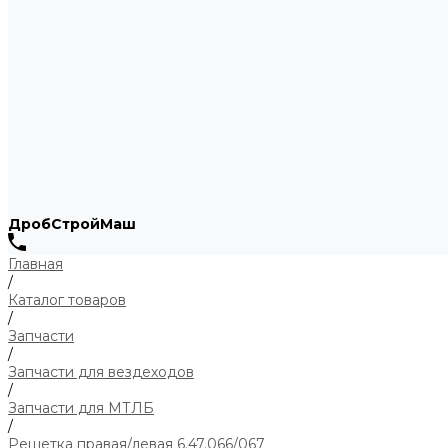
ДробСтройМаш
Главная
/
Каталог товаров
/
Запчасти
/
Запчасти для вездеходов
/
Запчасти для МТЛБ
/
Решетка правая/левая 6.47.066/067