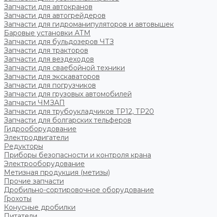
Запчасти для автокранов
Запчасти для автогрейдеров
Запчасти для гидроманипуляторов и автовышек
Баровые установки АТМ
Запчасти для бульдозеров ЧТЗ
Запчасти для тракторов
Запчасти для вездеходов
Запчасти для сваебойной техники
Запчасти для экскаваторов
Запчасти для погрузчиков
Запчасти для грузовых автомобилей
Запчасти ЧМЗАП
Запчасти для трубоукладчиков ТР12, ТР20
Запчасти для болгарских тельферов
Гидрооборудование
Электродвигатели
Редукторы
Приборы безопасности и контроля крана
Электрооборудование
Метизная продукция (метизы)
Прочие запчасти
Дробильно-сортировочное оборудование
Грохоты
Конусные дробилки
Питатели