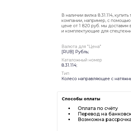
В наличии вилка 8.31.114, купи
компании, например, с помощью о
цене от
1 820
руб. мы доставим 
и комплектующие для спецтехни
Валюта для "Цена"
[RUB] Рубль;
Каталожный номер
8.31.114;
Тип
Колесо направляющее с натяжн
Способы оплаты
Оплата по счёту
Перевод на банковск
Возможна рассрочка