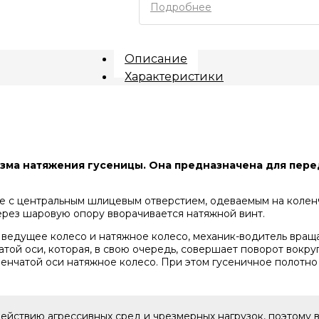
Подробнее
Описание
Характеристики
низма натяжения гусеницы. Она предназначена для пере
ие с центральным шлицевым отверстием, одеваемым на колен
через шаровую опору вворачивается натяжной винт.
 ведущее колесо и натяжное колесо, механик-водитель враща
атой оси, которая, в свою очередь, совершает поворот вокр
нчатой оси натяжное колесо. При этом гусеничное полотно 
действию агрессивных сред и чрезмерных нагрузок, поэтому 