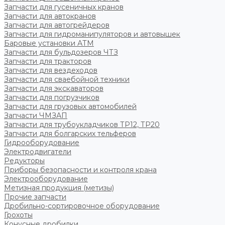
Запчасти для гусеничных кранов
Запчасти для автокранов
Запчасти для автогрейдеров
Запчасти для гидроманипуляторов и автовышек
Баровые установки АТМ
Запчасти для бульдозеров ЧТЗ
Запчасти для тракторов
Запчасти для вездеходов
Запчасти для сваебойной техники
Запчасти для экскаваторов
Запчасти для погрузчиков
Запчасти для грузовых автомобилей
Запчасти ЧМЗАП
Запчасти для трубоукладчиков ТР12, ТР20
Запчасти для болгарских тельферов
Гидрооборудование
Электродвигатели
Редукторы
Приборы безопасности и контроля крана
Электрооборудование
Метизная продукция (метизы)
Прочие запчасти
Дробильно-сортировочное оборудование
Грохоты
Конусные дробилки