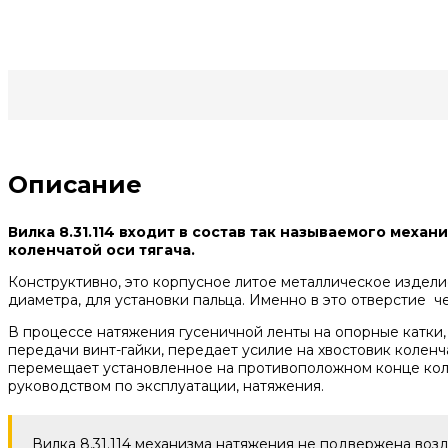
‹
›
Описание
Вилка 8.31.114 входит в состав так называемого меха
коленчатой оси тягача.
Конструктивно, это корпусное литое металлическое издел
диаметра, для установки пальца. Именно в это отверстие 
В процессе натяжения гусеничной ленты на опорные катки,
передачи винт-гайки, передает усилие на хвостовик коленч
перемещает установленное на противоположном конце коле
руководством по эксплуатации, натяжения.
Вилка 8.31.114 механизма натяжения не подвержена воз