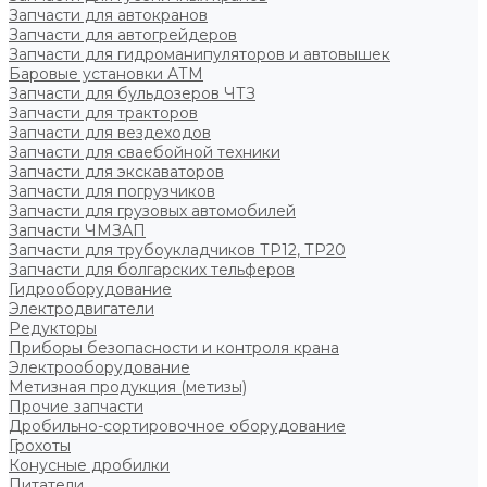
Запчасти для автокранов
Запчасти для автогрейдеров
Запчасти для гидроманипуляторов и автовышек
Баровые установки АТМ
Запчасти для бульдозеров ЧТЗ
Запчасти для тракторов
Запчасти для вездеходов
Запчасти для сваебойной техники
Запчасти для экскаваторов
Запчасти для погрузчиков
Запчасти для грузовых автомобилей
Запчасти ЧМЗАП
Запчасти для трубоукладчиков ТР12, ТР20
Запчасти для болгарских тельферов
Гидрооборудование
Электродвигатели
Редукторы
Приборы безопасности и контроля крана
Электрооборудование
Метизная продукция (метизы)
Прочие запчасти
Дробильно-сортировочное оборудование
Грохоты
Конусные дробилки
Питатели