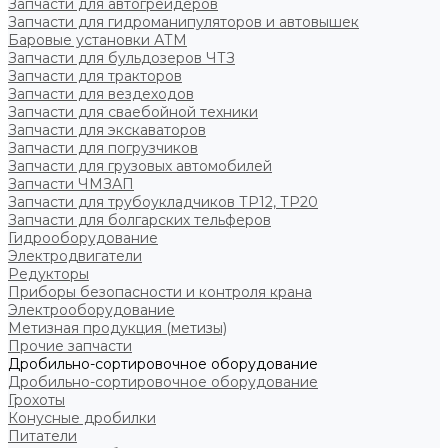
Запчасти для автогрейдеров
Запчасти для гидроманипуляторов и автовышек
Баровые установки АТМ
Запчасти для бульдозеров ЧТЗ
Запчасти для тракторов
Запчасти для вездеходов
Запчасти для сваебойной техники
Запчасти для экскаваторов
Запчасти для погрузчиков
Запчасти для грузовых автомобилей
Запчасти ЧМЗАП
Запчасти для трубоукладчиков ТР12, ТР20
Запчасти для болгарских тельферов
Гидрооборудование
Электродвигатели
Редукторы
Приборы безопасности и контроля крана
Электрооборудование
Метизная продукция (метизы)
Прочие запчасти
Дробильно-сортировочное оборудование
Дробильно-сортировочное оборудование
Грохоты
Конусные дробилки
Питатели