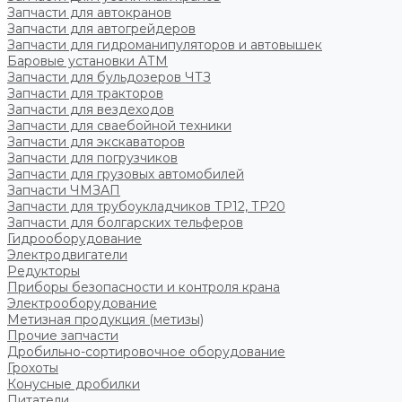
Запчасти для автокранов
Запчасти для автогрейдеров
Запчасти для гидроманипуляторов и автовышек
Баровые установки АТМ
Запчасти для бульдозеров ЧТЗ
Запчасти для тракторов
Запчасти для вездеходов
Запчасти для сваебойной техники
Запчасти для экскаваторов
Запчасти для погрузчиков
Запчасти для грузовых автомобилей
Запчасти ЧМЗАП
Запчасти для трубоукладчиков ТР12, ТР20
Запчасти для болгарских тельферов
Гидрооборудование
Электродвигатели
Редукторы
Приборы безопасности и контроля крана
Электрооборудование
Метизная продукция (метизы)
Прочие запчасти
Дробильно-сортировочное оборудование
Грохоты
Конусные дробилки
Питатели