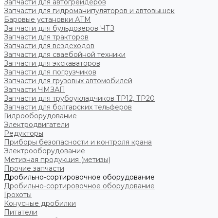
Запчасти для автогрейдеров
Запчасти для гидроманипуляторов и автовышек
Баровые установки АТМ
Запчасти для бульдозеров ЧТЗ
Запчасти для тракторов
Запчасти для вездеходов
Запчасти для сваебойной техники
Запчасти для экскаваторов
Запчасти для погрузчиков
Запчасти для грузовых автомобилей
Запчасти ЧМЗАП
Запчасти для трубоукладчиков ТР12, ТР20
Запчасти для болгарских тельферов
Гидрооборудование
Электродвигатели
Редукторы
Приборы безопасности и контроля крана
Электрооборудование
Метизная продукция (метизы)
Прочие запчасти
Дробильно-сортировочное оборудование
Дробильно-сортировочное оборудование
Грохоты
Конусные дробилки
Питатели