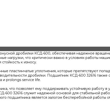
онусной дробилки КСД-600, обеспечивая надежное вращени
ые нагрузки, что критически важно в условиях работы маши
 стойкость к износу.
ные пластинчатые уплотнения, которые препятствуют попада
одительности дробилки. Подшипник КСД-600 32616 также о
 prolongs service life.
ка, что позволяет ему поддерживать устойчивую работу в у
СД-600 32616 служит надежной основой для стабильной раб
ного подшипника является залогом бесперебойной работы о