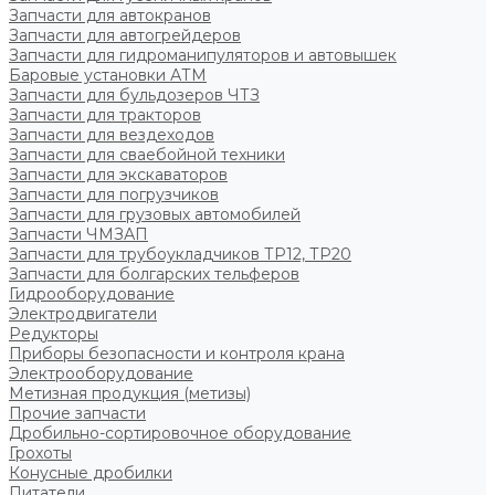
Запчасти для автокранов
Запчасти для автогрейдеров
Запчасти для гидроманипуляторов и автовышек
Баровые установки АТМ
Запчасти для бульдозеров ЧТЗ
Запчасти для тракторов
Запчасти для вездеходов
Запчасти для сваебойной техники
Запчасти для экскаваторов
Запчасти для погрузчиков
Запчасти для грузовых автомобилей
Запчасти ЧМЗАП
Запчасти для трубоукладчиков ТР12, ТР20
Запчасти для болгарских тельферов
Гидрооборудование
Электродвигатели
Редукторы
Приборы безопасности и контроля крана
Электрооборудование
Метизная продукция (метизы)
Прочие запчасти
Дробильно-сортировочное оборудование
Грохоты
Конусные дробилки
Питатели