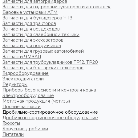
Запчасти для автогрейдеров
Запчасти для гидроманипуляторов и автовышек
Баровые установки АТМ
Запчасти для бульдозеров ЧТЗ
Запчасти для тракторов
Запчасти для вездеходов
Запчасти для сваебойной техники
Запчасти для экскаваторов
Запчасти для погрузчиков
Запчасти для грузовых автомобилей
Запчасти ЧМЗАП
Запчасти для трубоукладчиков ТР12, ТР20
Запчасти для болгарских тельферов
Гидрооборудование
Электродвигатели
Редукторы
Приборы безопасности и контроля крана
Электрооборудование
Метизная продукция (метизы)
Прочие запчасти
Дробильно-сортировочное оборудование
Дробильно-сортировочное оборудование
Грохоты
Конусные дробилки
Питатели