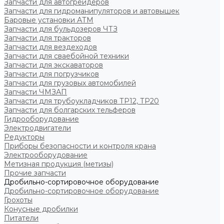
Запчасти для автогрейдеров
Запчасти для гидроманипуляторов и автовышек
Баровые установки АТМ
Запчасти для бульдозеров ЧТЗ
Запчасти для тракторов
Запчасти для вездеходов
Запчасти для сваебойной техники
Запчасти для экскаваторов
Запчасти для погрузчиков
Запчасти для грузовых автомобилей
Запчасти ЧМЗАП
Запчасти для трубоукладчиков ТР12, ТР20
Запчасти для болгарских тельферов
Гидрооборудование
Электродвигатели
Редукторы
Приборы безопасности и контроля крана
Электрооборудование
Метизная продукция (метизы)
Прочие запчасти
Дробильно-сортировочное оборудование
Дробильно-сортировочное оборудование
Грохоты
Конусные дробилки
Питатели