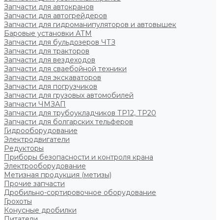
Запчасти для автокранов
Запчасти для автогрейдеров
Запчасти для гидроманипуляторов и автовышек
Баровые установки АТМ
Запчасти для бульдозеров ЧТЗ
Запчасти для тракторов
Запчасти для вездеходов
Запчасти для сваебойной техники
Запчасти для экскаваторов
Запчасти для погрузчиков
Запчасти для грузовых автомобилей
Запчасти ЧМЗАП
Запчасти для трубоукладчиков ТР12, ТР20
Запчасти для болгарских тельферов
Гидрооборудование
Электродвигатели
Редукторы
Приборы безопасности и контроля крана
Электрооборудование
Метизная продукция (метизы)
Прочие запчасти
Дробильно-сортировочное оборудование
Грохоты
Конусные дробилки
Питатели