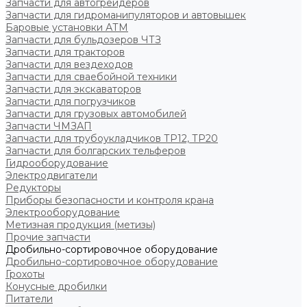
Запчасти для автогрейдеров
Запчасти для гидроманипуляторов и автовышек
Баровые установки АТМ
Запчасти для бульдозеров ЧТЗ
Запчасти для тракторов
Запчасти для вездеходов
Запчасти для сваебойной техники
Запчасти для экскаваторов
Запчасти для погрузчиков
Запчасти для грузовых автомобилей
Запчасти ЧМЗАП
Запчасти для трубоукладчиков ТР12, ТР20
Запчасти для болгарских тельферов
Гидрооборудование
Электродвигатели
Редукторы
Приборы безопасности и контроля крана
Электрооборудование
Метизная продукция (метизы)
Прочие запчасти
Дробильно-сортировочное оборудование
Дробильно-сортировочное оборудование
Грохоты
Конусные дробилки
Питатели