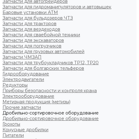
Запчасти для автогрейдеров
Запчасти для гидроманипуляторов и автовышек
Баровые установки АТМ
Запчасти для бульдозеров ЧТЗ
Запчасти для тракторов
Запчасти для вездеходов
Запчасти для сваебойной техники
Запчасти для экскаваторов
Запчасти для погрузчиков
Запчасти для грузовых автомобилей
Запчасти ЧМЗАП
Запчасти для трубоукладчиков ТР12, ТР20
Запчасти для болгарских тельферов
Гидрооборудование
Электродвигатели
Редукторы
Приборы безопасности и контроля крана
Электрооборудование
Метизная продукция (метизы)
Прочие запчасти
Дробильно-сортировочное оборудование
Дробильно-сортировочное оборудование
Грохоты
Конусные дробилки
Питатели