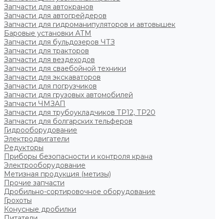
Запчасти для автокранов
Запчасти для автогрейдеров
Запчасти для гидроманипуляторов и автовышек
Баровые установки АТМ
Запчасти для бульдозеров ЧТЗ
Запчасти для тракторов
Запчасти для вездеходов
Запчасти для сваебойной техники
Запчасти для экскаваторов
Запчасти для погрузчиков
Запчасти для грузовых автомобилей
Запчасти ЧМЗАП
Запчасти для трубоукладчиков ТР12, ТР20
Запчасти для болгарских тельферов
Гидрооборудование
Электродвигатели
Редукторы
Приборы безопасности и контроля крана
Электрооборудование
Метизная продукция (метизы)
Прочие запчасти
Дробильно-сортировочное оборудование
Грохоты
Конусные дробилки
Питатели