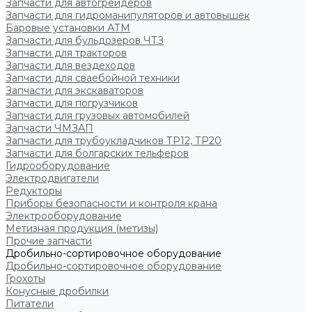
Запчасти для автогрейдеров
Запчасти для гидроманипуляторов и автовышек
Баровые установки АТМ
Запчасти для бульдозеров ЧТЗ
Запчасти для тракторов
Запчасти для вездеходов
Запчасти для сваебойной техники
Запчасти для экскаваторов
Запчасти для погрузчиков
Запчасти для грузовых автомобилей
Запчасти ЧМЗАП
Запчасти для трубоукладчиков ТР12, ТР20
Запчасти для болгарских тельферов
Гидрооборудование
Электродвигатели
Редукторы
Приборы безопасности и контроля крана
Электрооборудование
Метизная продукция (метизы)
Прочие запчасти
Дробильно-сортировочное оборудование
Дробильно-сортировочное оборудование
Грохоты
Конусные дробилки
Питатели