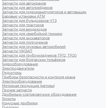
Запчасти для автокранов
Запчасти для автогрейдеров
Запчасти для гидроманипуляторов и автовышек
Баровые установки АТМ
Запчасти для бульдозеров ЧТЗ
Запчасти для тракторов
Запчасти для вездеходов
Запчасти для сваебойной техники
Запчасти для экскаваторов
Запчасти для погрузчиков
Запчасти для грузовых автомобилей
Запчасти ЧМЗАП
Запчасти для трубоукладчиков ТР12, ТР20
Запчасти для болгарских тельферов
Гидрооборудование
Электродвигатели
Редукторы
Приборы безопасности и контроля крана
Электрооборудование
Метизная продукция (метизы)
Прочие запчасти
Дробильно-сортировочное оборудование
Грохоты
Конусные дробилки
Питатели