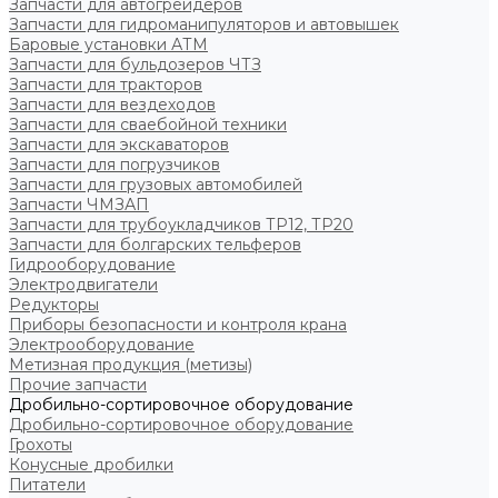
Запчасти для автогрейдеров
Запчасти для гидроманипуляторов и автовышек
Баровые установки АТМ
Запчасти для бульдозеров ЧТЗ
Запчасти для тракторов
Запчасти для вездеходов
Запчасти для сваебойной техники
Запчасти для экскаваторов
Запчасти для погрузчиков
Запчасти для грузовых автомобилей
Запчасти ЧМЗАП
Запчасти для трубоукладчиков ТР12, ТР20
Запчасти для болгарских тельферов
Гидрооборудование
Электродвигатели
Редукторы
Приборы безопасности и контроля крана
Электрооборудование
Метизная продукция (метизы)
Прочие запчасти
Дробильно-сортировочное оборудование
Дробильно-сортировочное оборудование
Грохоты
Конусные дробилки
Питатели