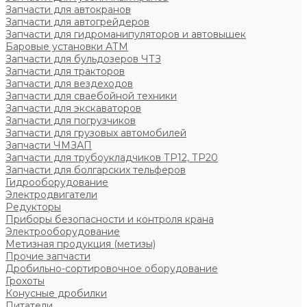
Запчасти для автокранов
Запчасти для автогрейдеров
Запчасти для гидроманипуляторов и автовышек
Баровые установки АТМ
Запчасти для бульдозеров ЧТЗ
Запчасти для тракторов
Запчасти для вездеходов
Запчасти для сваебойной техники
Запчасти для экскаваторов
Запчасти для погрузчиков
Запчасти для грузовых автомобилей
Запчасти ЧМЗАП
Запчасти для трубоукладчиков ТР12, ТР20
Запчасти для болгарских тельферов
Гидрооборудование
Электродвигатели
Редукторы
Приборы безопасности и контроля крана
Электрооборудование
Метизная продукция (метизы)
Прочие запчасти
Дробильно-сортировочное оборудование
Грохоты
Конусные дробилки
Питатели