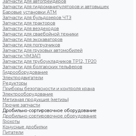
Запчасти для автогрейдеров
Запчасти для гидроманипуляторов и автовышек
Баровые установки АТМ
Запчасти для бульдозеров ЧТЗ
Запчасти для тракторов
Запчасти для вездеходов
Запчасти для сваебойной техники
Запчасти для экскаваторов
Запчасти для погрузчиков
Запчасти для грузовых автомобилей
Запчасти ЧМЗАП
Запчасти для трубоукладчиков ТР12, ТР20
Запчасти для болгарских тельферов
Гидрооборудование
Электродвигатели
Редукторы
Приборы безопасности и контроля крана
Электрооборудование
Метизная продукция (метизы)
Прочие запчасти
Дробильно-сортировочное оборудование
Дробильно-сортировочное оборудование
Грохоты
Конусные дробилки
Питатели