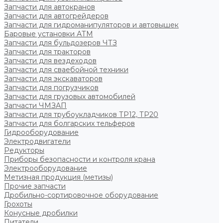
Запчасти для автокранов
Запчасти для автогрейдеров
Запчасти для гидроманипуляторов и автовышек
Баровые установки АТМ
Запчасти для бульдозеров ЧТЗ
Запчасти для тракторов
Запчасти для вездеходов
Запчасти для сваебойной техники
Запчасти для экскаваторов
Запчасти для погрузчиков
Запчасти для грузовых автомобилей
Запчасти ЧМЗАП
Запчасти для трубоукладчиков ТР12, ТР20
Запчасти для болгарских тельферов
Гидрооборудование
Электродвигатели
Редукторы
Приборы безопасности и контроля крана
Электрооборудование
Метизная продукция (метизы)
Прочие запчасти
Дробильно-сортировочное оборудование
Грохоты
Конусные дробилки
Питатели