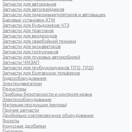
Запчасти для автокранов
Запчасти для автогрейдеров
Запчасти для гидроманипуляторов и автовышек
Баровые установки АТМ
Запчасти для бульдозеров ЧТЗ
Запчасти для тракторов
Запчасти для вездеходов
Запчасти для сваебойной техники
Запчасти для экскаваторов
Запчасти для погрузчиков
Запчасти для грузовых автомобилей
Запчасти ЧМЗАП
Запчасти для трубоукладчиков ТР12, ТР20
Запчасти для болгарских тельферов
Гидрооборудование
Электродвигатели
Редукторы
Приборы безопасности и контроля крана
Электрооборудование
Метизная продукция (метизы)
Прочие запчасти
Дробильно-сортировочное оборудование
Грохоты
Конусные дробилки
Питатели