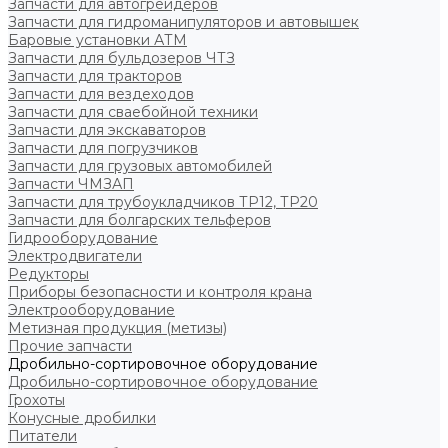
Запчасти для автогрейдеров
Запчасти для гидроманипуляторов и автовышек
Баровые установки АТМ
Запчасти для бульдозеров ЧТЗ
Запчасти для тракторов
Запчасти для вездеходов
Запчасти для сваебойной техники
Запчасти для экскаваторов
Запчасти для погрузчиков
Запчасти для грузовых автомобилей
Запчасти ЧМЗАП
Запчасти для трубоукладчиков ТР12, ТР20
Запчасти для болгарских тельферов
Гидрооборудование
Электродвигатели
Редукторы
Приборы безопасности и контроля крана
Электрооборудование
Метизная продукция (метизы)
Прочие запчасти
Дробильно-сортировочное оборудование
Дробильно-сортировочное оборудование
Грохоты
Конусные дробилки
Питатели