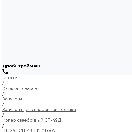
ДробСтройМаш
Главная
/
Каталог товаров
/
Запчасти
/
Запчасти для сваебойной техники
/
Копер сваебойный СП-49Д
/
Шайба СП-49Д.12.01.007