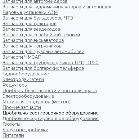
Запчасти для автогрейдеров
Запчасти для гидроманипуляторов и автовышек
Баровые установки АТМ
Запчасти для бульдозеров ЧТЗ
Запчасти для тракторов
Запчасти для вездеходов
Запчасти для сваебойной техники
Запчасти для экскаваторов
Запчасти для погрузчиков
Запчасти для грузовых автомобилей
Запчасти ЧМЗАП
Запчасти для трубоукладчиков ТР12, ТР20
Запчасти для болгарских тельферов
Гидрооборудование
Электродвигатели
Редукторы
Приборы безопасности и контроля крана
Электрооборудование
Метизная продукция (метизы)
Прочие запчасти
Дробильно-сортировочное оборудование
Дробильно-сортировочное оборудование
Грохоты
Конусные дробилки
Питатели