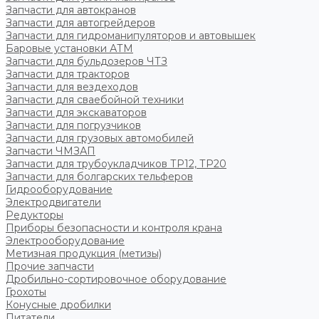
Запчасти для автокранов
Запчасти для автогрейдеров
Запчасти для гидроманипуляторов и автовышек
Баровые установки АТМ
Запчасти для бульдозеров ЧТЗ
Запчасти для тракторов
Запчасти для вездеходов
Запчасти для сваебойной техники
Запчасти для экскаваторов
Запчасти для погрузчиков
Запчасти для грузовых автомобилей
Запчасти ЧМЗАП
Запчасти для трубоукладчиков ТР12, ТР20
Запчасти для болгарских тельферов
Гидрооборудование
Электродвигатели
Редукторы
Приборы безопасности и контроля крана
Электрооборудование
Метизная продукция (метизы)
Прочие запчасти
Дробильно-сортировочное оборудование
Грохоты
Конусные дробилки
Питатели