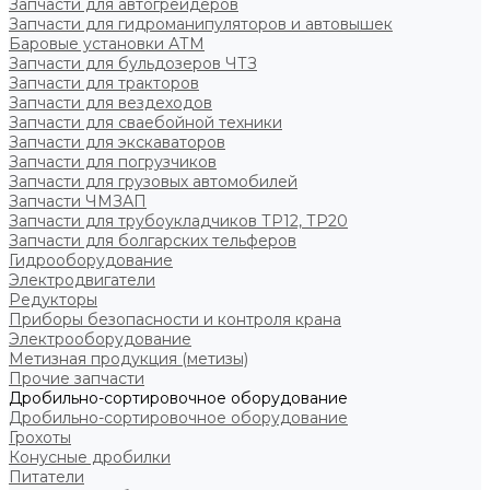
Запчасти для автогрейдеров
Запчасти для гидроманипуляторов и автовышек
Баровые установки АТМ
Запчасти для бульдозеров ЧТЗ
Запчасти для тракторов
Запчасти для вездеходов
Запчасти для сваебойной техники
Запчасти для экскаваторов
Запчасти для погрузчиков
Запчасти для грузовых автомобилей
Запчасти ЧМЗАП
Запчасти для трубоукладчиков ТР12, ТР20
Запчасти для болгарских тельферов
Гидрооборудование
Электродвигатели
Редукторы
Приборы безопасности и контроля крана
Электрооборудование
Метизная продукция (метизы)
Прочие запчасти
Дробильно-сортировочное оборудование
Дробильно-сортировочное оборудование
Грохоты
Конусные дробилки
Питатели