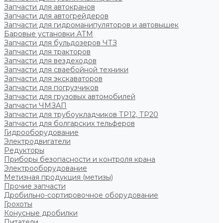
Запчасти для автокранов
Запчасти для автогрейдеров
Запчасти для гидроманипуляторов и автовышек
Баровые установки АТМ
Запчасти для бульдозеров ЧТЗ
Запчасти для тракторов
Запчасти для вездеходов
Запчасти для сваебойной техники
Запчасти для экскаваторов
Запчасти для погрузчиков
Запчасти для грузовых автомобилей
Запчасти ЧМЗАП
Запчасти для трубоукладчиков ТР12, ТР20
Запчасти для болгарских тельферов
Гидрооборудование
Электродвигатели
Редукторы
Приборы безопасности и контроля крана
Электрооборудование
Метизная продукция (метизы)
Прочие запчасти
Дробильно-сортировочное оборудование
Грохоты
Конусные дробилки
Питатели