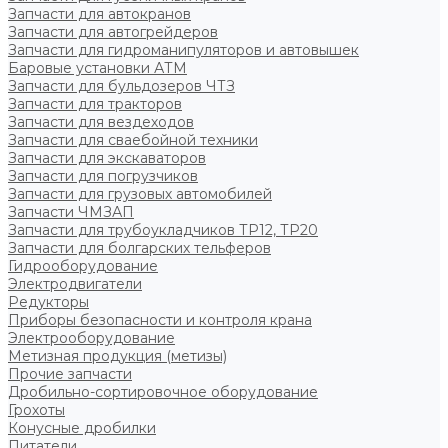
Запчасти для автокранов
Запчасти для автогрейдеров
Запчасти для гидроманипуляторов и автовышек
Баровые установки АТМ
Запчасти для бульдозеров ЧТЗ
Запчасти для тракторов
Запчасти для вездеходов
Запчасти для сваебойной техники
Запчасти для экскаваторов
Запчасти для погрузчиков
Запчасти для грузовых автомобилей
Запчасти ЧМЗАП
Запчасти для трубоукладчиков ТР12, ТР20
Запчасти для болгарских тельферов
Гидрооборудование
Электродвигатели
Редукторы
Приборы безопасности и контроля крана
Электрооборудование
Метизная продукция (метизы)
Прочие запчасти
Дробильно-сортировочное оборудование
Грохоты
Конусные дробилки
Питатели