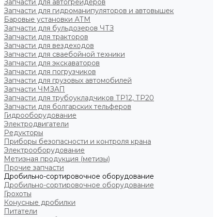
Запчасти для автогрейдеров
Запчасти для гидроманипуляторов и автовышек
Баровые установки АТМ
Запчасти для бульдозеров ЧТЗ
Запчасти для тракторов
Запчасти для вездеходов
Запчасти для сваебойной техники
Запчасти для экскаваторов
Запчасти для погрузчиков
Запчасти для грузовых автомобилей
Запчасти ЧМЗАП
Запчасти для трубоукладчиков ТР12, ТР20
Запчасти для болгарских тельферов
Гидрооборудование
Электродвигатели
Редукторы
Приборы безопасности и контроля крана
Электрооборудование
Метизная продукция (метизы)
Прочие запчасти
Дробильно-сортировочное оборудование
Дробильно-сортировочное оборудование
Грохоты
Конусные дробилки
Питатели