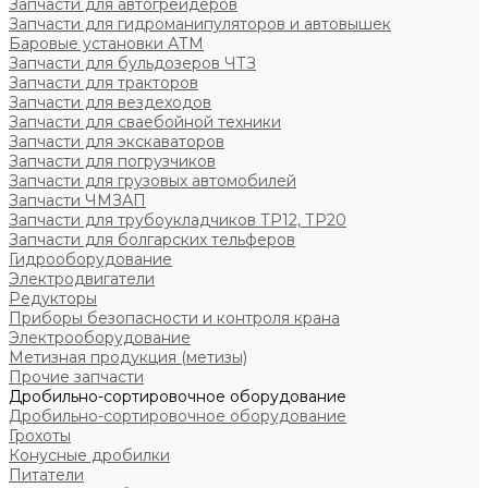
Запчасти для автогрейдеров
Запчасти для гидроманипуляторов и автовышек
Баровые установки АТМ
Запчасти для бульдозеров ЧТЗ
Запчасти для тракторов
Запчасти для вездеходов
Запчасти для сваебойной техники
Запчасти для экскаваторов
Запчасти для погрузчиков
Запчасти для грузовых автомобилей
Запчасти ЧМЗАП
Запчасти для трубоукладчиков ТР12, ТР20
Запчасти для болгарских тельферов
Гидрооборудование
Электродвигатели
Редукторы
Приборы безопасности и контроля крана
Электрооборудование
Метизная продукция (метизы)
Прочие запчасти
Дробильно-сортировочное оборудование
Дробильно-сортировочное оборудование
Грохоты
Конусные дробилки
Питатели