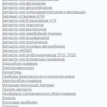
Запчасти для автокранов
Запчасти для автогрейдеров
Запчасти для гидроманипуляторов и автовышек
Баровые установки АТМ
Запчасти для бульдозеров ЧТЗ
Запчасти для тракторов
Запчасти для вездеходов
Запчасти для сваебойной техники
Запчасти для экскаваторов
Запчасти для погрузчиков
Запчасти для грузовых автомобилей
Запчасти ЧМЗАП
Запчасти для трубоукладчиков ТР12, ТР20
Запчасти для болгарских тельферов
Гидрооборудование
Электродвигатели
Редукторы
Приборы безопасности и контроля крана
Электрооборудование
Метизная продукция (метизы)
Прочие запчасти
Дробильно-сортировочное оборудование
Грохоты
Конусные дробилки
Питатели