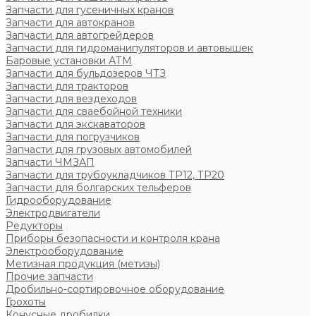
Запчасти для гусеничных кранов
Запчасти для автокранов
Запчасти для автогрейдеров
Запчасти для гидроманипуляторов и автовышек
Баровые установки АТМ
Запчасти для бульдозеров ЧТЗ
Запчасти для тракторов
Запчасти для вездеходов
Запчасти для сваебойной техники
Запчасти для экскаваторов
Запчасти для погрузчиков
Запчасти для грузовых автомобилей
Запчасти ЧМЗАП
Запчасти для трубоукладчиков ТР12, ТР20
Запчасти для болгарских тельферов
Гидрооборудование
Электродвигатели
Редукторы
Приборы безопасности и контроля крана
Электрооборудование
Метизная продукция (метизы)
Прочие запчасти
Дробильно-сортировочное оборудование
Грохоты
Конусные дробилки