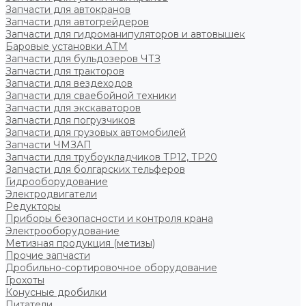
Запчасти для автокранов
Запчасти для автогрейдеров
Запчасти для гидроманипуляторов и автовышек
Баровые установки АТМ
Запчасти для бульдозеров ЧТЗ
Запчасти для тракторов
Запчасти для вездеходов
Запчасти для сваебойной техники
Запчасти для экскаваторов
Запчасти для погрузчиков
Запчасти для грузовых автомобилей
Запчасти ЧМЗАП
Запчасти для трубоукладчиков ТР12, ТР20
Запчасти для болгарских тельферов
Гидрооборудование
Электродвигатели
Редукторы
Приборы безопасности и контроля крана
Электрооборудование
Метизная продукция (метизы)
Прочие запчасти
Дробильно-сортировочное оборудование
Грохоты
Конусные дробилки
Питатели