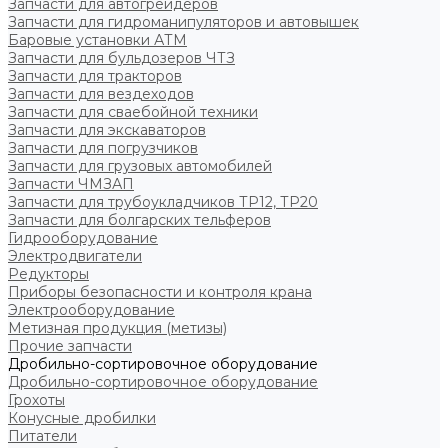
Запчасти для автогрейдеров
Запчасти для гидроманипуляторов и автовышек
Баровые установки АТМ
Запчасти для бульдозеров ЧТЗ
Запчасти для тракторов
Запчасти для вездеходов
Запчасти для сваебойной техники
Запчасти для экскаваторов
Запчасти для погрузчиков
Запчасти для грузовых автомобилей
Запчасти ЧМЗАП
Запчасти для трубоукладчиков ТР12, ТР20
Запчасти для болгарских тельферов
Гидрооборудование
Электродвигатели
Редукторы
Приборы безопасности и контроля крана
Электрооборудование
Метизная продукция (метизы)
Прочие запчасти
Дробильно-сортировочное оборудование
Дробильно-сортировочное оборудование
Грохоты
Конусные дробилки
Питатели