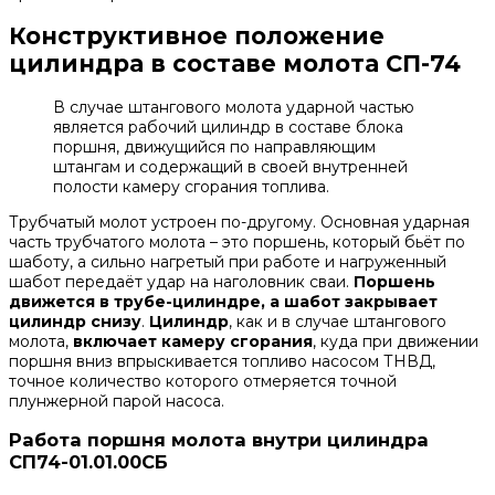
Конструктивное положение
цилиндра в составе молота СП-74
В случае штангового молота ударной частью
является рабочий цилиндр в составе блока
поршня, движущийся по направляющим
штангам и содержащий в своей внутренней
полости камеру сгорания топлива.
Трубчатый молот устроен по-другому. Основная ударная
часть трубчатого молота – это поршень, который бьёт по
шаботу, а сильно нагретый при работе и нагруженный
шабот передаёт удар на наголовник сваи.
Поршень
движется в трубе-цилиндре, а шабот закрывает
цилиндр снизу
.
Цилиндр
, как и в случае штангового
молота,
включает камеру сгорания
, куда при движении
поршня вниз впрыскивается топливо насосом ТНВД,
точное количество которого отмеряется точной
плунжерной парой насоса.
Работа поршня молота внутри цилиндра
СП74-01.01.00СБ