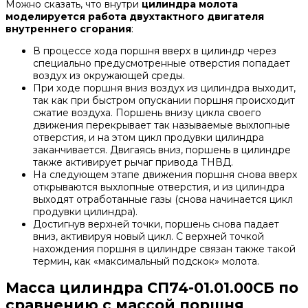
Можно сказать, что внутри
цилиндра молота
моделируется работа двухтактного двигателя
внутреннего сгорания
:
В процессе хода поршня вверх в цилиндр через
специально предусмотренные отверстия попадает
воздух из окружающей среды.
При ходе поршня вниз воздух из цилиндра выходит,
так как при быстром опускании поршня происходит
сжатие воздуха. Поршень внизу цикла своего
движения перекрывает так называемые выхлопные
отверстия, и на этом цикл продувки цилиндра
заканчивается. Двигаясь вниз, поршень в цилиндре
также активирует рычаг привода ТНВД.
На следующем этапе движения поршня снова вверх
открываются выхлопные отверстия, и из цилиндра
выходят отработанные газы (снова начинается цикл
продувки цилиндра).
Достигнув верхней точки, поршень снова падает
вниз, активируя новый цикл. С верхней точкой
нахождения поршня в цилиндре связан также такой
термин, как «максимальный подскок» молота.
Масса цилиндра СП74-01.01.00СБ по
сравнению с массой поршня