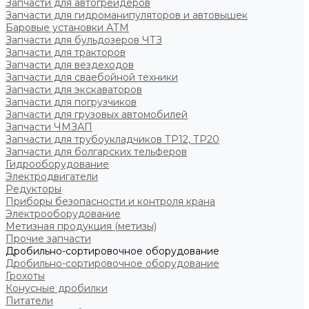
Запчасти для автогрейдеров
Запчасти для гидроманипуляторов и автовышек
Баровые установки АТМ
Запчасти для бульдозеров ЧТЗ
Запчасти для тракторов
Запчасти для вездеходов
Запчасти для сваебойной техники
Запчасти для экскаваторов
Запчасти для погрузчиков
Запчасти для грузовых автомобилей
Запчасти ЧМЗАП
Запчасти для трубоукладчиков ТР12, ТР20
Запчасти для болгарских тельферов
Гидрооборудование
Электродвигатели
Редукторы
Приборы безопасности и контроля крана
Электрооборудование
Метизная продукция (метизы)
Прочие запчасти
Дробильно-сортировочное оборудование
Дробильно-сортировочное оборудование
Грохоты
Конусные дробилки
Питатели