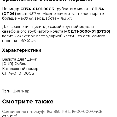
Цилиндр
СП74-01.01.00СБ
трубчатого молота
СП-74
(DT06)
весит
430 кг
. Можно заметить, что вес поршня
больше –
600 кг
, вес шабота –
163 кг
.
Для сравнения, цилиндр самой крупной модели
сваебойного трубчатого молота
МСДТ1-5000-01 (DT50)
весит
1600 кг
при весе ударной части – то есть самого
поршня –
5000 кг
.
Характеристики
Валюта для "Цена"
[RUB] Рубль
Каталожный номер
СП74-01.01.00СБ
Тэги:
Цилиндр
Смотрите также
Соединение нип.-муфт.16х1850 РВД 16-00-000-04СБ
от 5 руб.