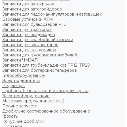
Запчасти для автокранов
Запчасти для автогрейдеров
Запчасти для гидроманипуляторов и автовышек
Баровые установки АТМ
Запчасти для бульдозеров ЧТЗ
Запчасти для тракторов
Запчасти для вездеходов
Запчасти для сваебойной техники
Запчасти для экскаваторов
Запчасти для погрузчиков
Запчасти для грузовых автомобилей
Запчасти ЧМЗАП
Запчасти для трубоукладчиков ТР12, ТР20
Запчасти для болгарских тельферов
Гидрооборудование
Электродвигатели
Редукторы
Приборы безопасности и контроля крана
Электрооборудование
Метизная продукция (метизы)
Прочие запчасти
Дробильно-сортировочное оборудование
Грохоты
Конусные дробилки
Питатели