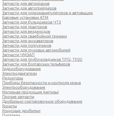
Запчасти для автокранов
Запчасти для автогрейдеров
Запчасти для гидроманипуляторов и автовышек
Баровые установки АТМ
Запчасти для бульдозеров ЧТЗ
Запчасти для тракторов
Запчасти для вездеходов
Запчасти для сваебойной техники
Запчасти для экскаваторов
Запчасти для погрузчиков
Запчасти для грузовых автомобилей
Запчасти ЧМЗАП
Запчасти для трубоукладчиков ТР12, ТР20
Запчасти для болгарских тельферов
Гидрооборудование
Электродвигатели
Редукторы
Приборы безопасности и контроля крана
Электрооборудование
Метизная продукция (метизы)
Прочие запчасти
Дробильно-сортировочное оборудование
Грохоты
Конусные дробилки
Питатели