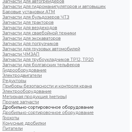
Запчасти для автогрейдеров
Запчасти для гидроманипуляторов и автовышек
Баровые установки АТМ
Запчасти для бульдозеров ЧТЗ
Запчасти для тракторов
Запчасти для вездеходов
Запчасти для сваебойной техники
Запчасти для экскаваторов
Запчасти для погрузчиков
Запчасти для грузовых автомобилей
Запчасти ЧМЗАП
Запчасти для трубоукладчиков ТР12, ТР20
Запчасти для болгарских тельферов
Гидрооборудование
Электродвигатели
Редукторы
Приборы безопасности и контроля крана
Электрооборудование
Метизная продукция (метизы)
Прочие запчасти
Дробильно-сортировочное оборудование
Дробильно-сортировочное оборудование
Грохоты
Конусные дробилки
Питатели