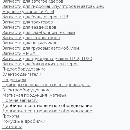
Запчасти для автогрейдеров
Запчасти для гидроманипуляторов и автовышек
Баровые установки АТМ
Запчасти для бульдозеров ЧТЗ
Запчасти для тракторов
Запчасти для вездеходов
Запчасти для сваебойной техники
Запчасти для экскаваторов
Запчасти для погрузчиков
Запчасти для грузовых автомобилей
Запчасти ЧМЗАП
Запчасти для трубоукладчиков ТР12, ТР20
Запчасти для болгарских тельферов
Гидрооборудование
Электродвигатели
Редукторы
Приборы безопасности и контроля крана
Электрооборудование
Метизная продукция (метизы)
Прочие запчасти
Дробильно-сортировочное оборудование
Дробильно-сортировочное оборудование
Грохоты
Конусные дробилки
Питатели