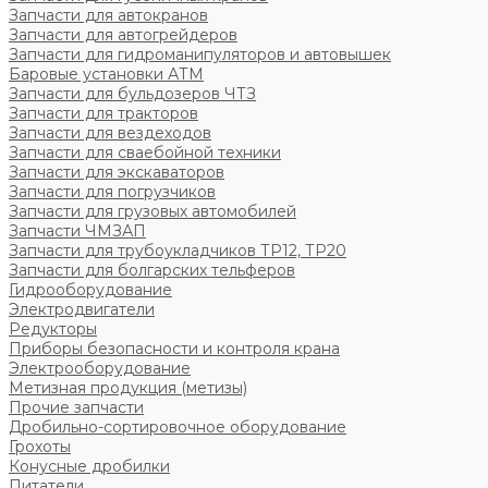
Запчасти для автокранов
Запчасти для автогрейдеров
Запчасти для гидроманипуляторов и автовышек
Баровые установки АТМ
Запчасти для бульдозеров ЧТЗ
Запчасти для тракторов
Запчасти для вездеходов
Запчасти для сваебойной техники
Запчасти для экскаваторов
Запчасти для погрузчиков
Запчасти для грузовых автомобилей
Запчасти ЧМЗАП
Запчасти для трубоукладчиков ТР12, ТР20
Запчасти для болгарских тельферов
Гидрооборудование
Электродвигатели
Редукторы
Приборы безопасности и контроля крана
Электрооборудование
Метизная продукция (метизы)
Прочие запчасти
Дробильно-сортировочное оборудование
Грохоты
Конусные дробилки
Питатели