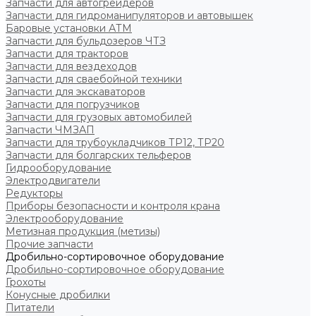
Запчасти для автогрейдеров
Запчасти для гидроманипуляторов и автовышек
Баровые установки АТМ
Запчасти для бульдозеров ЧТЗ
Запчасти для тракторов
Запчасти для вездеходов
Запчасти для сваебойной техники
Запчасти для экскаваторов
Запчасти для погрузчиков
Запчасти для грузовых автомобилей
Запчасти ЧМЗАП
Запчасти для трубоукладчиков ТР12, ТР20
Запчасти для болгарских тельферов
Гидрооборудование
Электродвигатели
Редукторы
Приборы безопасности и контроля крана
Электрооборудование
Метизная продукция (метизы)
Прочие запчасти
Дробильно-сортировочное оборудование
Дробильно-сортировочное оборудование
Грохоты
Конусные дробилки
Питатели