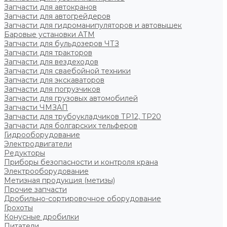
Запчасти для автокранов
Запчасти для автогрейдеров
Запчасти для гидроманипуляторов и автовышек
Баровые установки АТМ
Запчасти для бульдозеров ЧТЗ
Запчасти для тракторов
Запчасти для вездеходов
Запчасти для сваебойной техники
Запчасти для экскаваторов
Запчасти для погрузчиков
Запчасти для грузовых автомобилей
Запчасти ЧМЗАП
Запчасти для трубоукладчиков ТР12, ТР20
Запчасти для болгарских тельферов
Гидрооборудование
Электродвигатели
Редукторы
Приборы безопасности и контроля крана
Электрооборудование
Метизная продукция (метизы)
Прочие запчасти
Дробильно-сортировочное оборудование
Грохоты
Конусные дробилки
Питатели