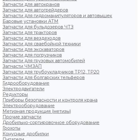
Запчасти для автокранов
Запчасти для автогрейдеров
Запчасти для гидроманипуляторов и автовышек
Баровые установки АТМ
Запчасти для бульдозеров ЧТЗ
Запчасти для тракторов
Запчасти для вездеходов
Запчасти для сваебойной техники
Запчасти для экскаваторов
Запчасти для погрузчиков
Запчасти для грузовых автомобилей
Запчасти ЧМЗАП
Запчасти для трубоукладчиков ТР12, ТР20
Запчасти для болгарских тельферов
Гидрооборудование
Электродвигатели
Редукторы
Приборы безопасности и контроля крана
Электрооборудование
Метизная продукция (метизы)
Прочие запчасти
Дробильно-сортировочное оборудование
Грохоты
Конусные дробилки
Питатели