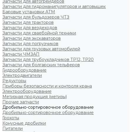
Запчасти для автогрейдеров
Запчасти для гидроманипуляторов и автовышек
Баровые установки АТМ
Запчасти для бульдозеров ЧТЗ
Запчасти для тракторов
Запчасти для вездеходов
Запчасти для сваебойной техники
Запчасти для экскаваторов
Запчасти для погрузчиков
Запчасти для грузовых автомобилей
Запчасти ЧМЗАП
Запчасти для трубоукладчиков ТР12, ТР20
Запчасти для болгарских тельферов
Гидрооборудование
Электродвигатели
Редукторы
Приборы безопасности и контроля крана
Электрооборудование
Метизная продукция (метизы)
Прочие запчасти
Дробильно-сортировочное оборудование
Дробильно-сортировочное оборудование
Грохоты
Конусные дробилки
Питатели