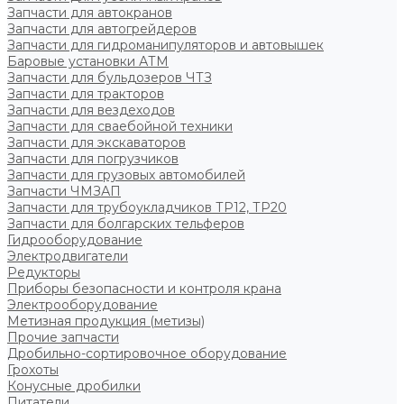
Запчасти для автокранов
Запчасти для автогрейдеров
Запчасти для гидроманипуляторов и автовышек
Баровые установки АТМ
Запчасти для бульдозеров ЧТЗ
Запчасти для тракторов
Запчасти для вездеходов
Запчасти для сваебойной техники
Запчасти для экскаваторов
Запчасти для погрузчиков
Запчасти для грузовых автомобилей
Запчасти ЧМЗАП
Запчасти для трубоукладчиков ТР12, ТР20
Запчасти для болгарских тельферов
Гидрооборудование
Электродвигатели
Редукторы
Приборы безопасности и контроля крана
Электрооборудование
Метизная продукция (метизы)
Прочие запчасти
Дробильно-сортировочное оборудование
Грохоты
Конусные дробилки
Питатели