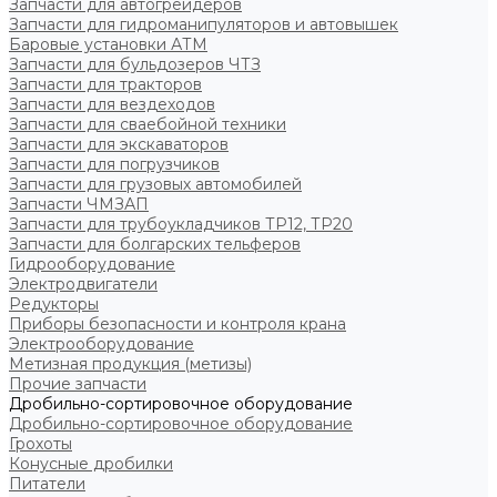
Запчасти для автогрейдеров
Запчасти для гидроманипуляторов и автовышек
Баровые установки АТМ
Запчасти для бульдозеров ЧТЗ
Запчасти для тракторов
Запчасти для вездеходов
Запчасти для сваебойной техники
Запчасти для экскаваторов
Запчасти для погрузчиков
Запчасти для грузовых автомобилей
Запчасти ЧМЗАП
Запчасти для трубоукладчиков ТР12, ТР20
Запчасти для болгарских тельферов
Гидрооборудование
Электродвигатели
Редукторы
Приборы безопасности и контроля крана
Электрооборудование
Метизная продукция (метизы)
Прочие запчасти
Дробильно-сортировочное оборудование
Дробильно-сортировочное оборудование
Грохоты
Конусные дробилки
Питатели