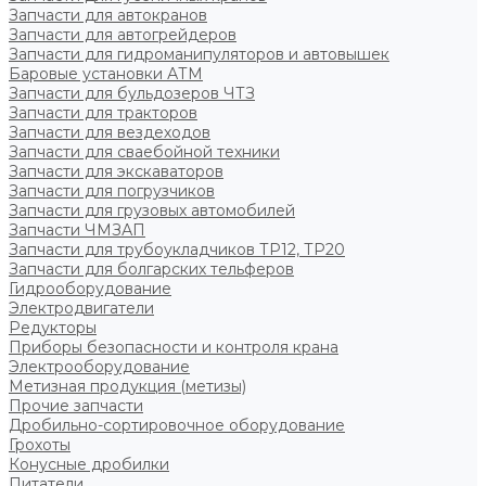
Запчасти для автокранов
Запчасти для автогрейдеров
Запчасти для гидроманипуляторов и автовышек
Баровые установки АТМ
Запчасти для бульдозеров ЧТЗ
Запчасти для тракторов
Запчасти для вездеходов
Запчасти для сваебойной техники
Запчасти для экскаваторов
Запчасти для погрузчиков
Запчасти для грузовых автомобилей
Запчасти ЧМЗАП
Запчасти для трубоукладчиков ТР12, ТР20
Запчасти для болгарских тельферов
Гидрооборудование
Электродвигатели
Редукторы
Приборы безопасности и контроля крана
Электрооборудование
Метизная продукция (метизы)
Прочие запчасти
Дробильно-сортировочное оборудование
Грохоты
Конусные дробилки
Питатели