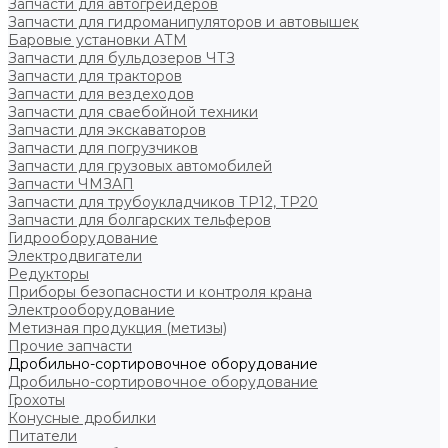
Запчасти для автогрейдеров
Запчасти для гидроманипуляторов и автовышек
Баровые установки АТМ
Запчасти для бульдозеров ЧТЗ
Запчасти для тракторов
Запчасти для вездеходов
Запчасти для сваебойной техники
Запчасти для экскаваторов
Запчасти для погрузчиков
Запчасти для грузовых автомобилей
Запчасти ЧМЗАП
Запчасти для трубоукладчиков ТР12, ТР20
Запчасти для болгарских тельферов
Гидрооборудование
Электродвигатели
Редукторы
Приборы безопасности и контроля крана
Электрооборудование
Метизная продукция (метизы)
Прочие запчасти
Дробильно-сортировочное оборудование
Дробильно-сортировочное оборудование
Грохоты
Конусные дробилки
Питатели