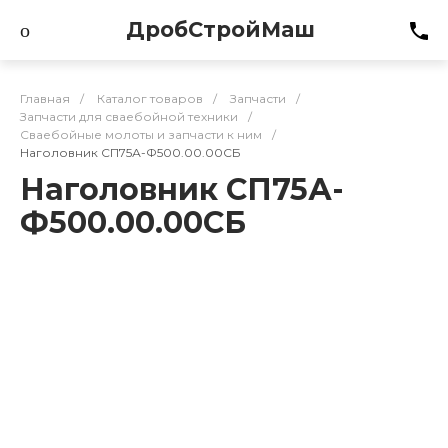
ДробСтройМаш
Главная
/
Каталог товаров
/
Запчасти
/
Запчасти для сваебойной техники
/
Сваебойные молоты и запчасти к ним
/
Наголовник СП75А-Ф500.00.00СБ
Наголовник СП75А-
Ф500.00.00СБ