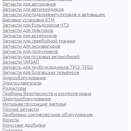
Запчасти для автокранов
Запчасти для автогрейдеров
Запчасти для гидроманипуляторов и автовышек
Баровые установки АТМ
Запчасти для бульдозеров ЧТЗ
Запчасти для тракторов
Запчасти для вездеходов
Запчасти для сваебойной техники
Запчасти для экскаваторов
Запчасти для погрузчиков
Запчасти для грузовых автомобилей
Запчасти ЧМЗАП
Запчасти для трубоукладчиков ТР12, ТР20
Запчасти для болгарских тельферов
Гидрооборудование
Электродвигатели
Редукторы
Приборы безопасности и контроля крана
Электрооборудование
Метизная продукция (метизы)
Прочие запчасти
Дробильно-сортировочное оборудование
Грохоты
Конусные дробилки
Питатели