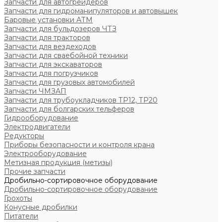
Запчасти для автогрейдеров
Запчасти для гидроманипуляторов и автовышек
Баровые установки АТМ
Запчасти для бульдозеров ЧТЗ
Запчасти для тракторов
Запчасти для вездеходов
Запчасти для сваебойной техники
Запчасти для экскаваторов
Запчасти для погрузчиков
Запчасти для грузовых автомобилей
Запчасти ЧМЗАП
Запчасти для трубоукладчиков ТР12, ТР20
Запчасти для болгарских тельферов
Гидрооборудование
Электродвигатели
Редукторы
Приборы безопасности и контроля крана
Электрооборудование
Метизная продукция (метизы)
Прочие запчасти
Дробильно-сортировочное оборудование
Дробильно-сортировочное оборудование
Грохоты
Конусные дробилки
Питатели