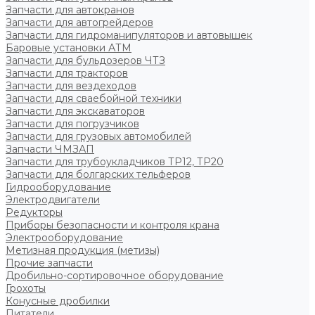
Запчасти для автокранов
Запчасти для автогрейдеров
Запчасти для гидроманипуляторов и автовышек
Баровые установки АТМ
Запчасти для бульдозеров ЧТЗ
Запчасти для тракторов
Запчасти для вездеходов
Запчасти для сваебойной техники
Запчасти для экскаваторов
Запчасти для погрузчиков
Запчасти для грузовых автомобилей
Запчасти ЧМЗАП
Запчасти для трубоукладчиков ТР12, ТР20
Запчасти для болгарских тельферов
Гидрооборудование
Электродвигатели
Редукторы
Приборы безопасности и контроля крана
Электрооборудование
Метизная продукция (метизы)
Прочие запчасти
Дробильно-сортировочное оборудование
Грохоты
Конусные дробилки
Питатели