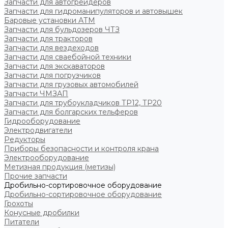
Запчасти для автогрейдеров
Запчасти для гидроманипуляторов и автовышек
Баровые установки АТМ
Запчасти для бульдозеров ЧТЗ
Запчасти для тракторов
Запчасти для вездеходов
Запчасти для сваебойной техники
Запчасти для экскаваторов
Запчасти для погрузчиков
Запчасти для грузовых автомобилей
Запчасти ЧМЗАП
Запчасти для трубоукладчиков ТР12, ТР20
Запчасти для болгарских тельферов
Гидрооборудование
Электродвигатели
Редукторы
Приборы безопасности и контроля крана
Электрооборудование
Метизная продукция (метизы)
Прочие запчасти
Дробильно-сортировочное оборудование
Дробильно-сортировочное оборудование
Грохоты
Конусные дробилки
Питатели