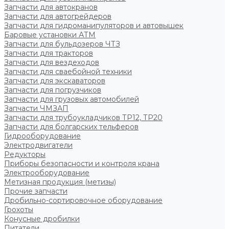
Запчасти для автокранов
Запчасти для автогрейдеров
Запчасти для гидроманипуляторов и автовышек
Баровые установки АТМ
Запчасти для бульдозеров ЧТЗ
Запчасти для тракторов
Запчасти для вездеходов
Запчасти для сваебойной техники
Запчасти для экскаваторов
Запчасти для погрузчиков
Запчасти для грузовых автомобилей
Запчасти ЧМЗАП
Запчасти для трубоукладчиков ТР12, ТР20
Запчасти для болгарских тельферов
Гидрооборудование
Электродвигатели
Редукторы
Приборы безопасности и контроля крана
Электрооборудование
Метизная продукция (метизы)
Прочие запчасти
Дробильно-сортировочное оборудование
Грохоты
Конусные дробилки
Питатели