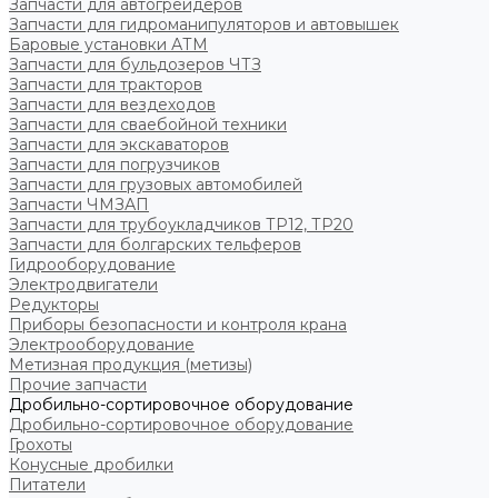
Запчасти для автогрейдеров
Запчасти для гидроманипуляторов и автовышек
Баровые установки АТМ
Запчасти для бульдозеров ЧТЗ
Запчасти для тракторов
Запчасти для вездеходов
Запчасти для сваебойной техники
Запчасти для экскаваторов
Запчасти для погрузчиков
Запчасти для грузовых автомобилей
Запчасти ЧМЗАП
Запчасти для трубоукладчиков ТР12, ТР20
Запчасти для болгарских тельферов
Гидрооборудование
Электродвигатели
Редукторы
Приборы безопасности и контроля крана
Электрооборудование
Метизная продукция (метизы)
Прочие запчасти
Дробильно-сортировочное оборудование
Дробильно-сортировочное оборудование
Грохоты
Конусные дробилки
Питатели