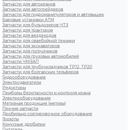
Запчасти для автокранов
Запчасти для автогрейдеров
Запчасти для гидроманипуляторов и автовышек
Баровые установки АТМ
Запчасти для бульдозеров ЧТЗ
Запчасти для тракторов
Запчасти для вездеходов
Запчасти для сваебойной техники
Запчасти для экскаваторов
Запчасти для погрузчиков
Запчасти для грузовых автомобилей
Запчасти ЧМЗАП
Запчасти для трубоукладчиков ТР12, ТР20
Запчасти для болгарских тельферов
Гидрооборудование
Электродвигатели
Редукторы
Приборы безопасности и контроля крана
Электрооборудование
Метизная продукция (метизы)
Прочие запчасти
Дробильно-сортировочное оборудование
Грохоты
Конусные дробилки
Питатели