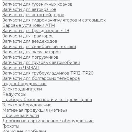
Запчасти для гусеничных кранов
Запчасти для автокранов
Запчасти для автогрейдеров
Запчасти для гидроманипуляторов и автовышек
Баровые установки АТМ
Запчасти для бульдозеров ЧТЗ
Запчасти для тракторов
Запчасти для вездеходов
Запчасти для сваебойной техники
Запчасти для экскаваторов
Запчасти для погрузчиков
Запчасти для грузовых автомобилей
Запчасти ЧМЗАП
Запчасти для трубоукладчиков ТР12, ТР20
Запчасти для болгарских тельферов
Гидрооборудование
Электродвигатели
Редукторы
Приборы безопасности и контроля крана
Электрооборудование
Метизная продукция (метизы)
Прочие запчасти
Дробильно-сортировочное оборудование
Грохоты
Конусные дробилки