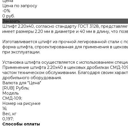
Цена
Цена по запросу
-0%
0 руб.
Заказать
Штифт 2.20х40, согласно стандарту ГОСТ 3128, представл
имеет размеры 2.20 мм в диаметре и 40 мм в длину, что по
Изготавливается штифт из прочной легированной стали с п
форма штифта, спроектированная для применения в щековы
при эксплуатации.
Установка штифта осуществляется с использованием специ
Применение штифта 2.20х40 в щековых дробилках СМД-109 
частом техническом обслуживании. Благодаря своим хара
дробильного оборудования.
Валюта для "Цена"
[RUB] Рубль;
Модель
СМД-109;
Номер на рисунке
16;
Вес, кг
0,197;
Способы оплаты