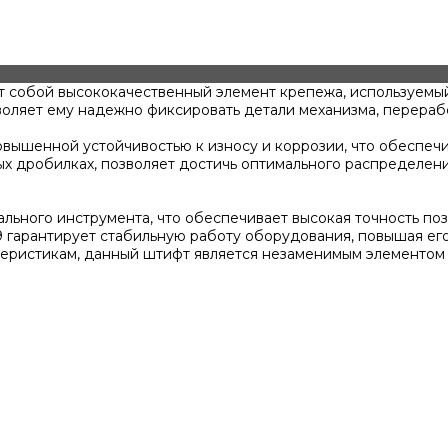
яет собой высококачественный элемент крепежа, используем
зволяет ему надежно фиксировать детали механизма, перераб
овышенной устойчивостью к износу и коррозии, что обеспечи
х дробилках, позволяет достичь оптимального распределен
ального инструмента, что обеспечивает высокая точность п
гарантирует стабильную работу оборудования, повышая его
ктеристикам, данный штифт является незаменимым элементо