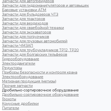
Запчасти для автогрейдеров
Запчасти для гидроманипуляторов и автовышек
Баровые установки АТМ
Запчасти для бульдозеров ЧТЗ
Запчасти для тракторов
Запчасти для вездеходов
Запчасти для сваебойной техники
Запчасти для экскаваторов
Запчасти для погрузчиков
Запчасти для грузовых автомобилей
Запчасти ЧМЗАП
Запчасти для трубоукладчиков ТР12, ТР20
Запчасти для болгарских тельферов
Гидрооборудование
Электродвигатели
Редукторы
Приборы безопасности и контроля крана
Электрооборудование
Метизная продукция (метизы)
Прочие запчасти
Дробильно-сортировочное оборудование
Дробильно-сортировочное оборудование
Грохоты
Конусные дробилки
Питатели