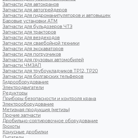
Запчасти для автокранов
Запчасти для автогрейдеров
Запчасти для гидроманипуляторов и автовышек
Баровые установки АТМ
Запчасти для бульдозеров ЧТЗ
Запчасти для тракторов
Запчасти для вездеходов
Запчасти для сваебойной техники
Запчасти для экскаваторов
Запчасти для погрузчиков
Запчасти для грузовых автомобилей
Запчасти ЧМЗАП
Запчасти для трубоукладчиков ТР12, ТР20
Запчасти для болгарских тельферов
Гидрооборудование
Электродвигатели
Редукторы
Приборы безопасности и контроля крана
Электрооборудование
Метизная продукция (метизы)
Прочие запчасти
Дробильно-сортировочное оборудование
Грохоты
Конусные дробилки
Питатели