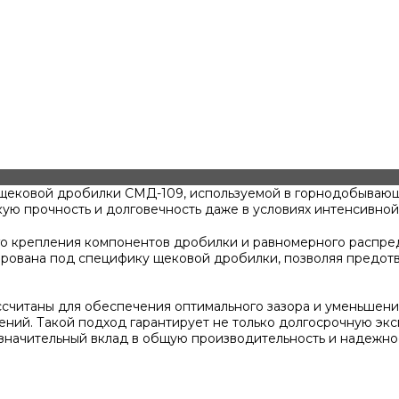
 щековой дробилки СМД-109, используемой в горнодобывающ
ую прочность и долговечность даже в условиях интенсивной
о крепления компонентов дробилки и равномерного распред
ована под специфику щековой дробилки, позволяя предотвра
ссчитаны для обеспечения оптимального зазора и уменьшени
ний. Такой подход гарантирует не только долгосрочную эксп
т значительный вклад в общую производительность и надежн