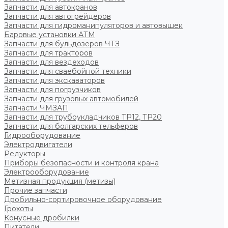
Запчасти для автокранов
Запчасти для автогрейдеров
Запчасти для гидроманипуляторов и автовышек
Баровые установки АТМ
Запчасти для бульдозеров ЧТЗ
Запчасти для тракторов
Запчасти для вездеходов
Запчасти для сваебойной техники
Запчасти для экскаваторов
Запчасти для погрузчиков
Запчасти для грузовых автомобилей
Запчасти ЧМЗАП
Запчасти для трубоукладчиков ТР12, ТР20
Запчасти для болгарских тельферов
Гидрооборудование
Электродвигатели
Редукторы
Приборы безопасности и контроля крана
Электрооборудование
Метизная продукция (метизы)
Прочие запчасти
Дробильно-сортировочное оборудование
Грохоты
Конусные дробилки
Питатели