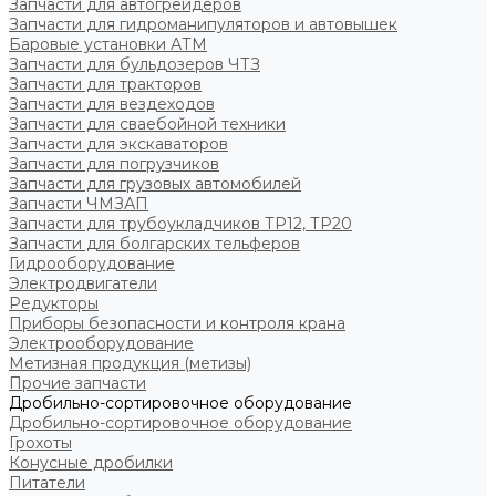
Запчасти для автогрейдеров
Запчасти для гидроманипуляторов и автовышек
Баровые установки АТМ
Запчасти для бульдозеров ЧТЗ
Запчасти для тракторов
Запчасти для вездеходов
Запчасти для сваебойной техники
Запчасти для экскаваторов
Запчасти для погрузчиков
Запчасти для грузовых автомобилей
Запчасти ЧМЗАП
Запчасти для трубоукладчиков ТР12, ТР20
Запчасти для болгарских тельферов
Гидрооборудование
Электродвигатели
Редукторы
Приборы безопасности и контроля крана
Электрооборудование
Метизная продукция (метизы)
Прочие запчасти
Дробильно-сортировочное оборудование
Дробильно-сортировочное оборудование
Грохоты
Конусные дробилки
Питатели