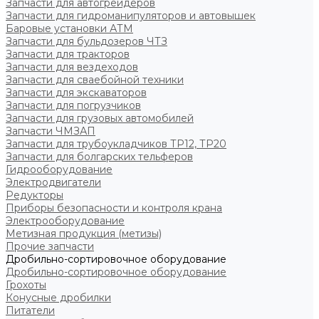
Запчасти для автогрейдеров
Запчасти для гидроманипуляторов и автовышек
Баровые установки АТМ
Запчасти для бульдозеров ЧТЗ
Запчасти для тракторов
Запчасти для вездеходов
Запчасти для сваебойной техники
Запчасти для экскаваторов
Запчасти для погрузчиков
Запчасти для грузовых автомобилей
Запчасти ЧМЗАП
Запчасти для трубоукладчиков ТР12, ТР20
Запчасти для болгарских тельферов
Гидрооборудование
Электродвигатели
Редукторы
Приборы безопасности и контроля крана
Электрооборудование
Метизная продукция (метизы)
Прочие запчасти
Дробильно-сортировочное оборудование
Дробильно-сортировочное оборудование
Грохоты
Конусные дробилки
Питатели