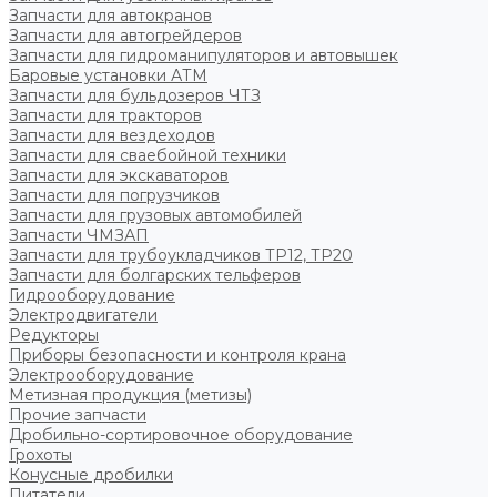
Запчасти для автокранов
Запчасти для автогрейдеров
Запчасти для гидроманипуляторов и автовышек
Баровые установки АТМ
Запчасти для бульдозеров ЧТЗ
Запчасти для тракторов
Запчасти для вездеходов
Запчасти для сваебойной техники
Запчасти для экскаваторов
Запчасти для погрузчиков
Запчасти для грузовых автомобилей
Запчасти ЧМЗАП
Запчасти для трубоукладчиков ТР12, ТР20
Запчасти для болгарских тельферов
Гидрооборудование
Электродвигатели
Редукторы
Приборы безопасности и контроля крана
Электрооборудование
Метизная продукция (метизы)
Прочие запчасти
Дробильно-сортировочное оборудование
Грохоты
Конусные дробилки
Питатели