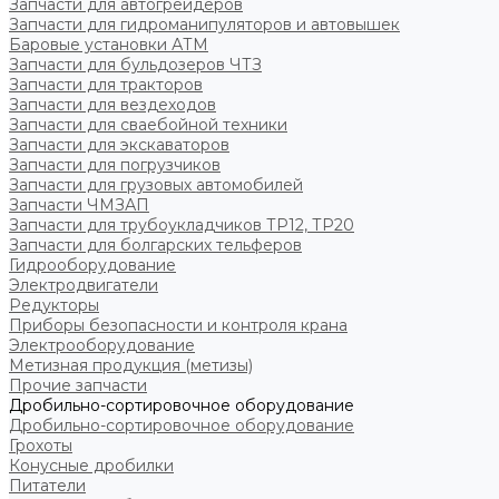
Запчасти для автогрейдеров
Запчасти для гидроманипуляторов и автовышек
Баровые установки АТМ
Запчасти для бульдозеров ЧТЗ
Запчасти для тракторов
Запчасти для вездеходов
Запчасти для сваебойной техники
Запчасти для экскаваторов
Запчасти для погрузчиков
Запчасти для грузовых автомобилей
Запчасти ЧМЗАП
Запчасти для трубоукладчиков ТР12, ТР20
Запчасти для болгарских тельферов
Гидрооборудование
Электродвигатели
Редукторы
Приборы безопасности и контроля крана
Электрооборудование
Метизная продукция (метизы)
Прочие запчасти
Дробильно-сортировочное оборудование
Дробильно-сортировочное оборудование
Грохоты
Конусные дробилки
Питатели