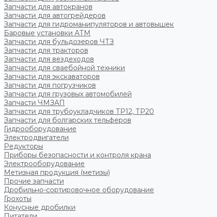
Запчасти для автокранов
Запчасти для автогрейдеров
Запчасти для гидроманипуляторов и автовышек
Баровые установки АТМ
Запчасти для бульдозеров ЧТЗ
Запчасти для тракторов
Запчасти для вездеходов
Запчасти для сваебойной техники
Запчасти для экскаваторов
Запчасти для погрузчиков
Запчасти для грузовых автомобилей
Запчасти ЧМЗАП
Запчасти для трубоукладчиков ТР12, ТР20
Запчасти для болгарских тельферов
Гидрооборудование
Электродвигатели
Редукторы
Приборы безопасности и контроля крана
Электрооборудование
Метизная продукция (метизы)
Прочие запчасти
Дробильно-сортировочное оборудование
Грохоты
Конусные дробилки
Питатели