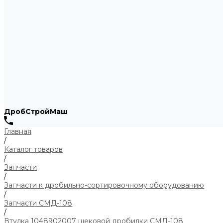
ДробСтройМаш
Главная
/
Каталог товаров
/
Запчасти
/
Запчасти к дробильно-сортировочному оборудованию
/
Запчасти СМД-108
/
Втулка 1048902007 щековой дробилки СМД-108