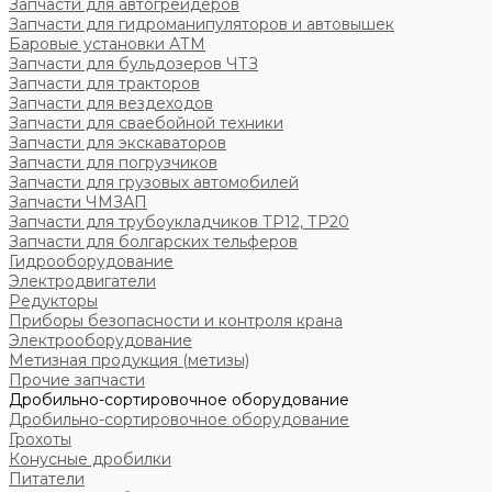
Запчасти для автогрейдеров
Запчасти для гидроманипуляторов и автовышек
Баровые установки АТМ
Запчасти для бульдозеров ЧТЗ
Запчасти для тракторов
Запчасти для вездеходов
Запчасти для сваебойной техники
Запчасти для экскаваторов
Запчасти для погрузчиков
Запчасти для грузовых автомобилей
Запчасти ЧМЗАП
Запчасти для трубоукладчиков ТР12, ТР20
Запчасти для болгарских тельферов
Гидрооборудование
Электродвигатели
Редукторы
Приборы безопасности и контроля крана
Электрооборудование
Метизная продукция (метизы)
Прочие запчасти
Дробильно-сортировочное оборудование
Дробильно-сортировочное оборудование
Грохоты
Конусные дробилки
Питатели