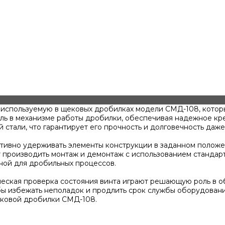
 используемую в щековых дробилках модели СМД-108, котор
ль в механизме работы дробилки, обеспечивая надежное кре
 стали, что гарантирует его прочность и долговечность даж
ективно удерживать элементы конструкции в заданном полож
ет производить монтаж и демонтаж с использованием станда
ной для дробильных процессов.
дическая проверка состояния винта играют решающую роль в
бы избежать неполадок и продлить срок службы оборудовани
ековой дробилки СМД-108.