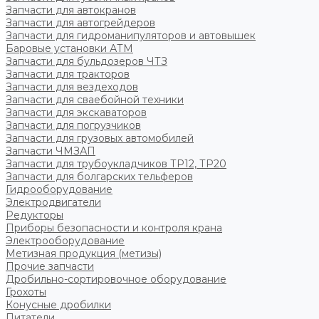
Запчасти для автокранов
Запчасти для автогрейдеров
Запчасти для гидроманипуляторов и автовышек
Баровые установки АТМ
Запчасти для бульдозеров ЧТЗ
Запчасти для тракторов
Запчасти для вездеходов
Запчасти для сваебойной техники
Запчасти для экскаваторов
Запчасти для погрузчиков
Запчасти для грузовых автомобилей
Запчасти ЧМЗАП
Запчасти для трубоукладчиков ТР12, ТР20
Запчасти для болгарских тельферов
Гидрооборудование
Электродвигатели
Редукторы
Приборы безопасности и контроля крана
Электрооборудование
Метизная продукция (метизы)
Прочие запчасти
Дробильно-сортировочное оборудование
Грохоты
Конусные дробилки
Питатели