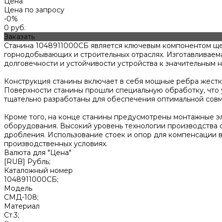
Цена
Цена по запросу
-0%
0 руб.
Заказать
Станина 1048911000СБ является ключевым компонентом ще
горнодобывающих и строительных отраслях. Изготавливаема
долговечности и устойчивости устройства к значительным н
Конструкция станины включает в себя мощные ребра жестк
Поверхности станины прошли специальную обработку, что 
тщательно разработаны для обеспечения оптимальной совм
Кроме того, на конце станины предусмотрены монтажные э
оборудования. Высокий уровень технологии производства 
дробления. Использование стоек и опор для компенсации 
производственных условиях.
Валюта для "Цена"
[RUB] Рубль;
Каталожный номер
1048911000СБ;
Модель
СМД-108;
Материал
Ст.3;