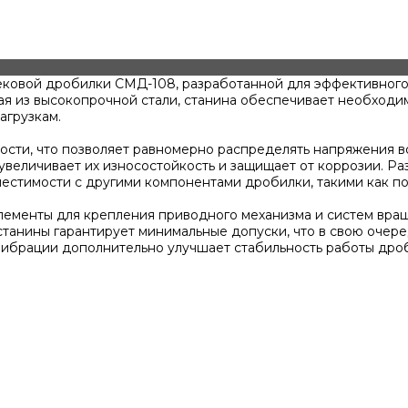
ковой дробилки СМД-108, разработанной для эффективного 
я из высокопрочной стали, станина обеспечивает необходим
агрузкам.
ости, что позволяет равномерно распределять напряжения 
увеличивает их износостойкость и защищает от коррозии. Р
естимости с другими компонентами дробилки, такими как п
лементы для крепления приводного механизма и систем вращ
станины гарантирует минимальные допуски, что в свою очер
вибрации дополнительно улучшает стабильность работы дро