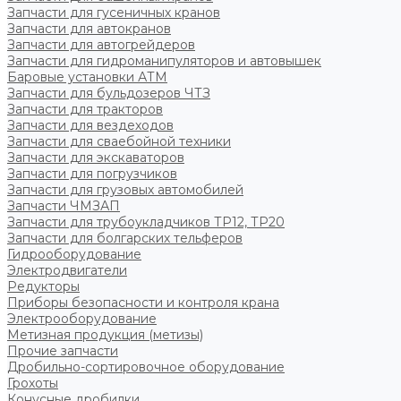
Запчасти для гусеничных кранов
Запчасти для автокранов
Запчасти для автогрейдеров
Запчасти для гидроманипуляторов и автовышек
Баровые установки АТМ
Запчасти для бульдозеров ЧТЗ
Запчасти для тракторов
Запчасти для вездеходов
Запчасти для сваебойной техники
Запчасти для экскаваторов
Запчасти для погрузчиков
Запчасти для грузовых автомобилей
Запчасти ЧМЗАП
Запчасти для трубоукладчиков ТР12, ТР20
Запчасти для болгарских тельферов
Гидрооборудование
Электродвигатели
Редукторы
Приборы безопасности и контроля крана
Электрооборудование
Метизная продукция (метизы)
Прочие запчасти
Дробильно-сортировочное оборудование
Грохоты
Конусные дробилки