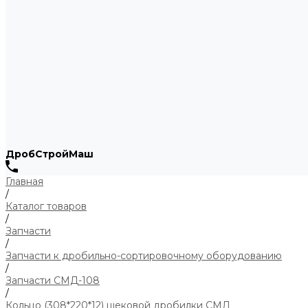
ДробСтройМаш
Главная
/
Каталог товаров
/
Запчасти
/
Запчасти к дробильно-сортировочному оборудованию
/
Запчасти СМД-108
/
Кольцо (308*220*12) щековой дробилки СМД