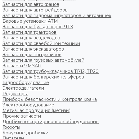
Запчасти для автокранов
Запчасти для автогрейдеров
Запчасти для гидроманипуляторов и автовышек
Баровые установки АТМ
Запчасти для бульдозеров ЧТЗ
Запчасти для тракторов
Запчасти для вездеходов
Запчасти для сваебойной техники
Запчасти для экскаваторов
Запчасти для погрузчиков
Запчасти для грузовых автомобилей
Запчасти ЧМЗАП
Запчасти для трубоукладчиков ТР12, ТР20
Запчасти для болгарских тельферов
Гидрооборудование
Электродвигатели
Редукторы
Приборы безопасности и контроля крана
Электрооборудование
Метизная продукция (метизы)
Прочие запчасти
Дробильно-сортировочное оборудование
Грохоты
Конусные дробилки
Питатели