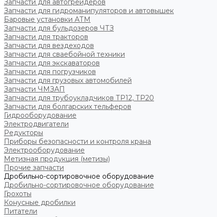
Запчасти для автогрейдеров
Запчасти для гидроманипуляторов и автовышек
Баровые установки АТМ
Запчасти для бульдозеров ЧТЗ
Запчасти для тракторов
Запчасти для вездеходов
Запчасти для сваебойной техники
Запчасти для экскаваторов
Запчасти для погрузчиков
Запчасти для грузовых автомобилей
Запчасти ЧМЗАП
Запчасти для трубоукладчиков ТР12, ТР20
Запчасти для болгарских тельферов
Гидрооборудование
Электродвигатели
Редукторы
Приборы безопасности и контроля крана
Электрооборудование
Метизная продукция (метизы)
Прочие запчасти
Дробильно-сортировочное оборудование
Дробильно-сортировочное оборудование
Грохоты
Конусные дробилки
Питатели