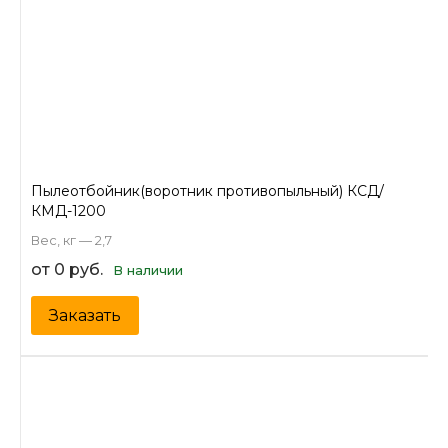
Пылеотбойник(воротник противопыльный) КСД/
КМД-1200
Вес, кг — 2,7
от 0 руб.
В наличии
Заказать