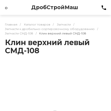
ДробСтройМаш
Главная
/
Каталог товаров
/
Запчасти
/
Запчасти к дробильно-сортировочному оборудованию
/
Запчасти СМД-108
/
Клин верхний левый СМД-108
Клин верхний левый
СМД-108