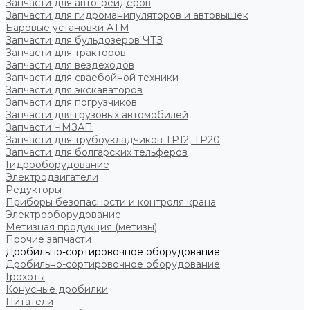
Запчасти для автогрейдеров
Запчасти для гидроманипуляторов и автовышек
Баровые установки АТМ
Запчасти для бульдозеров ЧТЗ
Запчасти для тракторов
Запчасти для вездеходов
Запчасти для сваебойной техники
Запчасти для экскаваторов
Запчасти для погрузчиков
Запчасти для грузовых автомобилей
Запчасти ЧМЗАП
Запчасти для трубоукладчиков ТР12, ТР20
Запчасти для болгарских тельферов
Гидрооборудование
Электродвигатели
Редукторы
Приборы безопасности и контроля крана
Электрооборудование
Метизная продукция (метизы)
Прочие запчасти
Дробильно-сортировочное оборудование
Дробильно-сортировочное оборудование
Грохоты
Конусные дробилки
Питатели