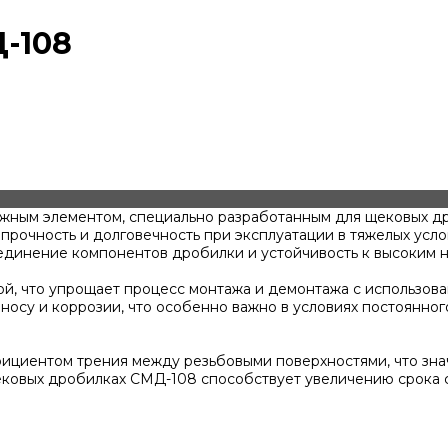
Д-108
ежным элементом, специально разработанным для щековых д
 прочность и долговечность при эксплуатации в тяжелых усл
единение компонентов дробилки и устойчивость к высоким н
й, что упрощает процесс монтажа и демонтажа с использова
носу и коррозии, что особенно важно в условиях постоянного
ффициентом трения между резьбовыми поверхностями, что зн
ековых дробилках СМД-108 способствует увеличению срока 