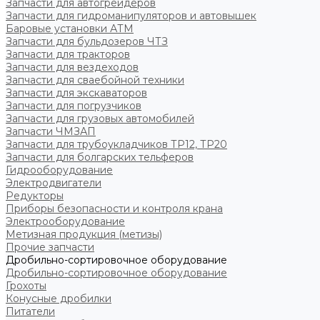
Запчасти для автогрейдеров
Запчасти для гидроманипуляторов и автовышек
Баровые установки АТМ
Запчасти для бульдозеров ЧТЗ
Запчасти для тракторов
Запчасти для вездеходов
Запчасти для сваебойной техники
Запчасти для экскаваторов
Запчасти для погрузчиков
Запчасти для грузовых автомобилей
Запчасти ЧМЗАП
Запчасти для трубоукладчиков ТР12, ТР20
Запчасти для болгарских тельферов
Гидрооборудование
Электродвигатели
Редукторы
Приборы безопасности и контроля крана
Электрооборудование
Метизная продукция (метизы)
Прочие запчасти
Дробильно-сортировочное оборудование
Дробильно-сортировочное оборудование
Грохоты
Конусные дробилки
Питатели