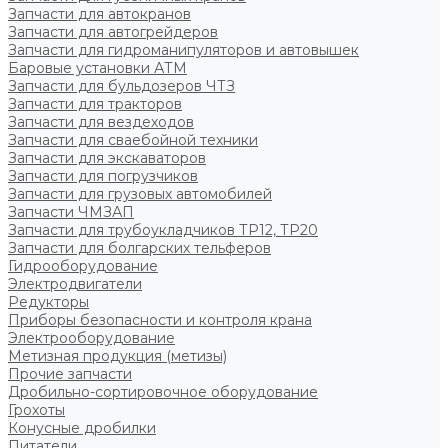
Запчасти для автокранов
Запчасти для автогрейдеров
Запчасти для гидроманипуляторов и автовышек
Баровые установки АТМ
Запчасти для бульдозеров ЧТЗ
Запчасти для тракторов
Запчасти для вездеходов
Запчасти для сваебойной техники
Запчасти для экскаваторов
Запчасти для погрузчиков
Запчасти для грузовых автомобилей
Запчасти ЧМЗАП
Запчасти для трубоукладчиков ТР12, ТР20
Запчасти для болгарских тельферов
Гидрооборудование
Электродвигатели
Редукторы
Приборы безопасности и контроля крана
Электрооборудование
Метизная продукция (метизы)
Прочие запчасти
Дробильно-сортировочное оборудование
Грохоты
Конусные дробилки
Питатели