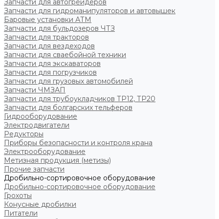
Запчасти для автогрейдеров
Запчасти для гидроманипуляторов и автовышек
Баровые установки АТМ
Запчасти для бульдозеров ЧТЗ
Запчасти для тракторов
Запчасти для вездеходов
Запчасти для сваебойной техники
Запчасти для экскаваторов
Запчасти для погрузчиков
Запчасти для грузовых автомобилей
Запчасти ЧМЗАП
Запчасти для трубоукладчиков ТР12, ТР20
Запчасти для болгарских тельферов
Гидрооборудование
Электродвигатели
Редукторы
Приборы безопасности и контроля крана
Электрооборудование
Метизная продукция (метизы)
Прочие запчасти
Дробильно-сортировочное оборудование
Дробильно-сортировочное оборудование
Грохоты
Конусные дробилки
Питатели