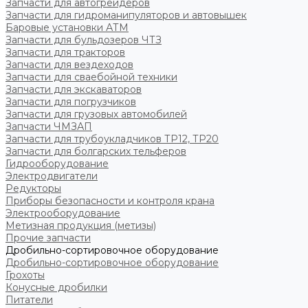
Запчасти для автогрейдеров
Запчасти для гидроманипуляторов и автовышек
Баровые установки АТМ
Запчасти для бульдозеров ЧТЗ
Запчасти для тракторов
Запчасти для вездеходов
Запчасти для сваебойной техники
Запчасти для экскаваторов
Запчасти для погрузчиков
Запчасти для грузовых автомобилей
Запчасти ЧМЗАП
Запчасти для трубоукладчиков ТР12, ТР20
Запчасти для болгарских тельферов
Гидрооборудование
Электродвигатели
Редукторы
Приборы безопасности и контроля крана
Электрооборудование
Метизная продукция (метизы)
Прочие запчасти
Дробильно-сортировочное оборудование
Дробильно-сортировочное оборудование
Грохоты
Конусные дробилки
Питатели