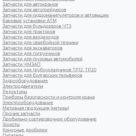
Запчасти для автокранов
Запчасти для автогрейдеров
Запчасти для гидроманипуляторов и автовышек
Баровые установки АТМ
Запчасти для бульдозеров ЧТЗ
Запчасти для тракторов
Запчасти для вездеходов
Запчасти для сваебойной техники
Запчасти для экскаваторов
Запчасти для погрузчиков
Запчасти для грузовых автомобилей
Запчасти ЧМЗАП
Запчасти для трубоукладчиков ТР12, ТР20
Запчасти для болгарских тельферов
Гидрооборудование
Электродвигатели
Редукторы
Приборы безопасности и контроля крана
Электрооборудование
Метизная продукция (метизы)
Прочие запчасти
Дробильно-сортировочное оборудование
Грохоты
Конусные дробилки
Питатели