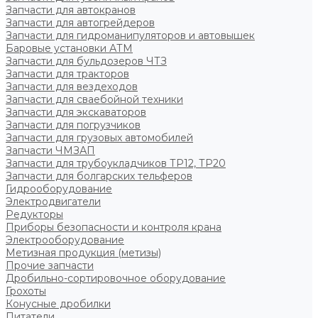
Запчасти для автокранов
Запчасти для автогрейдеров
Запчасти для гидроманипуляторов и автовышек
Баровые установки АТМ
Запчасти для бульдозеров ЧТЗ
Запчасти для тракторов
Запчасти для вездеходов
Запчасти для сваебойной техники
Запчасти для экскаваторов
Запчасти для погрузчиков
Запчасти для грузовых автомобилей
Запчасти ЧМЗАП
Запчасти для трубоукладчиков ТР12, ТР20
Запчасти для болгарских тельферов
Гидрооборудование
Электродвигатели
Редукторы
Приборы безопасности и контроля крана
Электрооборудование
Метизная продукция (метизы)
Прочие запчасти
Дробильно-сортировочное оборудование
Грохоты
Конусные дробилки
Питатели