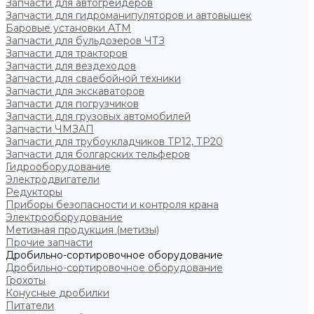
Запчасти для автогрейдеров
Запчасти для гидроманипуляторов и автовышек
Баровые установки АТМ
Запчасти для бульдозеров ЧТЗ
Запчасти для тракторов
Запчасти для вездеходов
Запчасти для сваебойной техники
Запчасти для экскаваторов
Запчасти для погрузчиков
Запчасти для грузовых автомобилей
Запчасти ЧМЗАП
Запчасти для трубоукладчиков ТР12, ТР20
Запчасти для болгарских тельферов
Гидрооборудование
Электродвигатели
Редукторы
Приборы безопасности и контроля крана
Электрооборудование
Метизная продукция (метизы)
Прочие запчасти
Дробильно-сортировочное оборудование
Дробильно-сортировочное оборудование
Грохоты
Конусные дробилки
Питатели