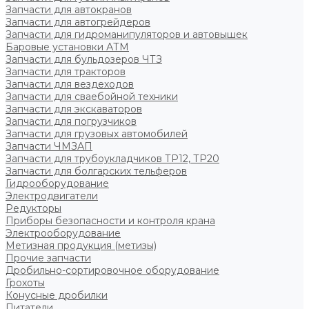
Запчасти для автокранов
Запчасти для автогрейдеров
Запчасти для гидроманипуляторов и автовышек
Баровые установки АТМ
Запчасти для бульдозеров ЧТЗ
Запчасти для тракторов
Запчасти для вездеходов
Запчасти для сваебойной техники
Запчасти для экскаваторов
Запчасти для погрузчиков
Запчасти для грузовых автомобилей
Запчасти ЧМЗАП
Запчасти для трубоукладчиков ТР12, ТР20
Запчасти для болгарских тельферов
Гидрооборудование
Электродвигатели
Редукторы
Приборы безопасности и контроля крана
Электрооборудование
Метизная продукция (метизы)
Прочие запчасти
Дробильно-сортировочное оборудование
Грохоты
Конусные дробилки
Питатели