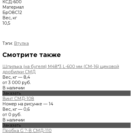
КСД-600
Материал
БрО8С12
Вес, кг
10,5
Тэги:
Втулка
Смотрите также
Шпилька (на бугеля) М48*3 L-600 мм (СМ-16) щековой
дробилки СМД
Вес, кг — 8,4
от 3 000 руб.
В наличии
Заказать
Винт СМД-108
Номер на рисунке — 14
Вес, кг — 0,6
от 0 руб.
В наличии
Заказать
Пробка G ?-В СМД-110