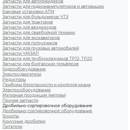
Запчасти для автогрейдеров
Запчасти для гидроманипуляторов и автовышек
Баровые установки АТМ
Запчасти для бульдозеров ЧТЗ
Запчасти для тракторов
Запчасти для вездеходов
Запчасти для сваебойной техники
Запчасти для экскаваторов
Запчасти для погрузчиков
Запчасти для грузовых автомобилей
Запчасти ЧМЗАП
Запчасти для трубоукладчиков ТР12, ТР20
Запчасти для болгарских тельферов
Гидрооборудование
Электродвигатели
Редукторы
Приборы безопасности и контроля крана
Электрооборудование
Метизная продукция (метизы)
Прочие запчасти
Дробильно-сортировочное оборудование
Дробильно-сортировочное оборудование
Грохоты
Конусные дробилки
Питатели