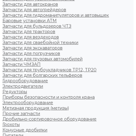
Запчасти для автокранов
Запчасти для автогрейдеров
Запчасти для гидроманипуляторов и автовышек
Баровые установки АТМ
Запчасти для бульдозеров ЧТЗ
Запчасти для тракторов
Запчасти для вездеходов
Запчасти для сваебойной техники
Запчасти для экскаваторов
Запчасти для погрузчиков
Запчасти для грузовых автомобилей
Запчасти ЧМЗАП
Запчасти для трубоукладчиков ТР12, ТР20
Запчасти для болгарских тельферов
Гидрооборудование
Электродвигатели
Редукторы
Приборы безопасности и контроля крана
Электрооборудование
Метизная продукция (метизы)
Прочие запчасти
Дробильно-сортировочное оборудование
Грохоты
Конусные дробилки
Питатели