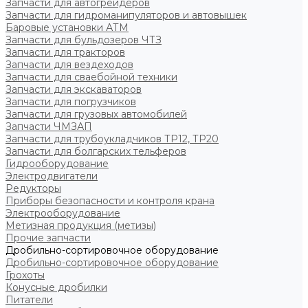
Запчасти для автогрейдеров
Запчасти для гидроманипуляторов и автовышек
Баровые установки АТМ
Запчасти для бульдозеров ЧТЗ
Запчасти для тракторов
Запчасти для вездеходов
Запчасти для сваебойной техники
Запчасти для экскаваторов
Запчасти для погрузчиков
Запчасти для грузовых автомобилей
Запчасти ЧМЗАП
Запчасти для трубоукладчиков ТР12, ТР20
Запчасти для болгарских тельферов
Гидрооборудование
Электродвигатели
Редукторы
Приборы безопасности и контроля крана
Электрооборудование
Метизная продукция (метизы)
Прочие запчасти
Дробильно-сортировочное оборудование
Дробильно-сортировочное оборудование
Грохоты
Конусные дробилки
Питатели